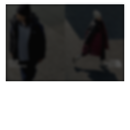
送走秋老虎，一波波東北季風即將為台灣帶來越來越濕冷
的天氣。The North Face Urban Exploration 2023秋冬
RE:EXPLORATION「重溯都市」主題也帶來最終章。橫
跨連續五個月的探索故事，在11月以 IN WARMTH WE
TRUST「冬日負暄」為主題，帶來各式傳遞暖意的外套與
長大衣，隨時像曬著陽光般保持身體溫暖，自在遨遊冬日