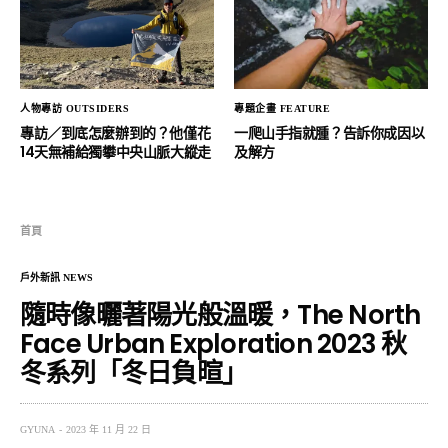
人物專訪 OUTSIDERS
專題企畫 FEATURE
專訪／到底怎麼辦到的？他僅花
一爬山手指就腫？告訴你成因以
14天無補給獨攀中央山脈大縱走
及解方
首頁
戶外新訊 NEWS
隨時像曬著陽光般溫暖，The North
Face Urban Exploration 2023 秋
冬系列「冬日負暄」
GYUNA
2023 年 11 月 22 日