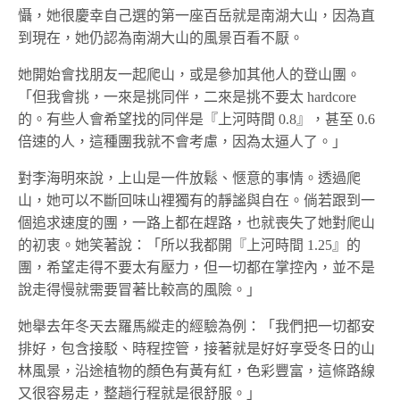
懾，她很慶幸自己選的第一座百岳就是南湖大山，因為直
到現在，她仍認為南湖大山的風景百看不厭。
她開始會找朋友一起爬山，或是參加其他人的登山團。
「但我會挑，一來是挑同伴，二來是挑不要太 hardcore
的。有些人會希望找的同伴是『上河時間 0.8』，甚至 0.6
倍速的人，這種團我就不會考慮，因為太逼人了。」
對李海明來說，上山是一件放鬆、愜意的事情。透過爬
山，她可以不斷回味山裡獨有的靜謐與自在。倘若跟到一
個追求速度的團，一路上都在趕路，也就喪失了她對爬山
的初衷。她笑著說：「所以我都開『上河時間 1.25』的
團，希望走得不要太有壓力，但一切都在掌控內，並不是
說走得慢就需要冒著比較高的風險。」
她舉去年冬天去羅馬縱走的經驗為例：「我們把一切都安
排好，包含接駁、時程控管，接著就是好好享受冬日的山
林風景，沿途植物的顏色有黃有紅，色彩豐富，這條路線
又很容易走，整趟行程就是很舒服。」