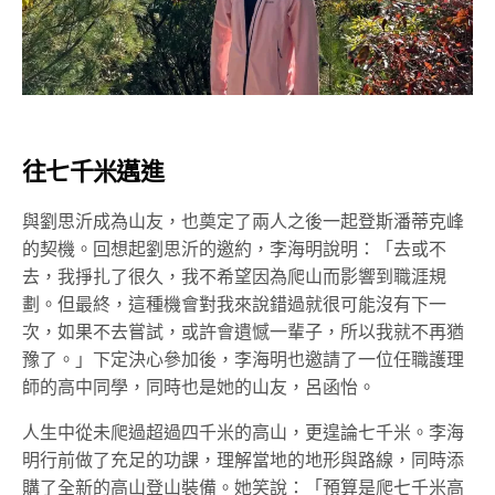
往七千米邁進
與劉思沂成為山友，也奠定了兩人之後一起登斯潘蒂克峰
的契機。回想起劉思沂的邀約，李海明說明：「去或不
去，我掙扎了很久，我不希望因為爬山而影響到職涯規
劃。但最終，這種機會對我來說錯過就很可能沒有下一
次，如果不去嘗試，或許會遺憾一輩子，所以我就不再猶
豫了。」下定決心參加後，李海明也邀請了一位任職護理
師的高中同學，同時也是她的山友，呂函怡。
人生中從未爬過超過四千米的高山，更遑論七千米。李海
明行前做了充足的功課，理解當地的地形與路線，同時添
購了全新的高山登山裝備。她笑說：「預算是爬七千米高