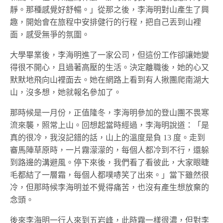
靜。那種感覺好舒暢。」從那之後，李海明對山產生了興
趣，開始會在旅程中安排健行的行程，把自己丟到山裡
面，感受無爭的氛圍。
大學畢業後，李海明進了一家公司，但這份工作卻讓她變
得很不開心，且過著高壓的生活。決定離職後，她的心又
默默地飛向山裡面去。她在網路上看到有人揪團爬南湖大
山，沒多想，她就報名參加了。
那時候是一月份，正值隆冬，李海明參加的登山團不畏寒
流來襲，照常上山。回想起當時經過，李海明說道：「是
真的很冷，我沒記錯的話，山上的溫度是負 13 度。走到
審馬陣草原時，一片霧濛濛的，每個人都冷到不行，還躲
到路邊的溝避風。停下來後，我們看了看彼此，大家眼睫
毛都結了一層霜，每個人都噗哧笑了出來。」當下雖然很
冷，但那時候李海明並不覺得痛苦，也沒有產生想放棄的
念頭。
後來李海明一行人來到五岩峰，此時霧一樣很濃，但對李