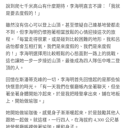
說到爬七千米高山有什麼期待，李海明直言不諱：「我就
是要去度假的！」
雖然沒有信心可以登上山頂，甚至懷疑自己連基地營都走
不到，但李海明仍懷抱著相當放鬆的心情迎接這次的旅
程。「每當走得很累，或是碰到比較困難的地形，我和呂
函怡都會互相打氣，我們是來度假的、我們是來度假
的！」李海明選擇用比較輕鬆的心態面對一路上的挑戰，
這也讓她一步一步接近山頂，最後成為四人隊伍中唯二登
頂的人。
回憶在斯潘蒂克峰的一切，李海明首先回憶起的是那些愉
快愜意的時光。「有一天我們在餐廳帳內坐著聊天，但坐
著坐著身體開始冷起來，於是我把睡墊拿出來，鋪在地板
上，開始做瑜珈。」
她開始做瑜珈後，感覺身子漸漸暖起來，於是鼓勵其他人
跟她一起做。就這樣，一行四人，在海拔約 4,300 公尺基
地營餐廳帳裡做著瑜珈，暖和身子。