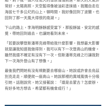
點，剩下我一個人在偌大的雪原慢慢前進。那天的天氣非
常好，太陽高照，天空藍得像被油彩塗抹過，我獨自走在
海拔七千多公尺的山上。頓時間，我好像回到了波蘭，也
回到了那一天風大得很的南湖。」
下山的路上，李海明靜靜感受當下，那股靜謐、安定的感
覺，帶她回到過去，也讓她看到未來。
「若要說攀登斯潘蒂克峰帶給我什麼影響，我想最大影響
就是讓我知道我做得到，我可以有下一次登高山的機會。
雖然我還不確定有沒有下一次，但斯潘蒂克峰之行讓我對
下一次海外登山有了想像。」
最後我們問她有沒有規劃要去哪座山，她說或許會去烏茲
別克走走，順便爬一座高山。她說那裡的異域風情十分吸
引她。話剛說完，她又接著說：「還是去蒙古？怎麼辦，
有好多地方想去，希望都有機會成行！」