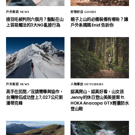
戶外新訊 NEWS
好物好店 GOODS
撿羽毛被判刑六個月？盤點在山
親子上山的必備裝備有哪些？讓
上容易觸法的3大NG亂撿行為
戶外系媽媽 Enid 告訴你
戶外新訊 NEWS
人物專訪 OUTSIDERS
高手在民間／沒請嚮導與協作，
認真爬山、認真好看，山女孩
台灣隊伍成功登上7,027公尺斯
Jenny的休日登山美美提案 ft.
潘蒂克峰
HOKA Anacapa GTX輕量防水
登山鞋