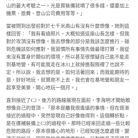
山的最大考驗之一。光是買裝備就噴了很多錢，還要加上
機票、旅費、登山公司費用等等。」
當被問到出發前對於七千米高山有沒有什麼想像，她則這
樣回答：「我有看過照片，大概知道這座山長怎樣，但我
對於攻頂沒有想像。我去想像的部分是我該怎麼進行、碰
到危機該如何應對。我習慣所有事情先做最壞打算，我從
來沒有置身於類似的環境，所以甚至很懷疑自己能不能走
到基地營，有可能我走在冰川上就掉進裂隙裡了也說不
定。所以說，我去想的是，如何活著回來；而我能期待的
是，好好地玩，就算爬不上去，我也會在基地營和朋友一
起享受美景，開心地玩一個月。」
直到接近了C2，後方的路線展現在面前，李海明才開始敢
想像自己的登頂，「原本是離我很遙遠的事情，但在逐漸
接近的過程中，突然發現自己好像做得到。這個轉折點，
是在運補裝備上C2的過程中，那時已經來回走過一些比較
危險的路段，原本很擔心的地形，已經知道怎麼處理，變