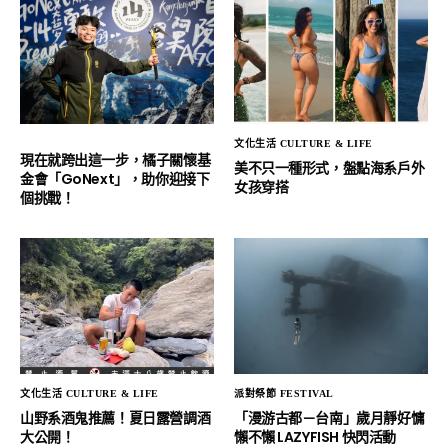
文化生活 CULTURE & LIFE
現在就跨出這一步，橘子關懷基
美不只一種形式，盤點海系戶外
金會「GoNext」，助你迎接下
女孩穿搭
個挑戰！
文化生活 CULTURE & LIFE
派對祭節 FESTIVAL
山野系酒鬼推薦！夏日露營調酒
「漫游古都－台南」歲月靜好慵
大公開！
懶不懶 LAZYFISH 快閃活動