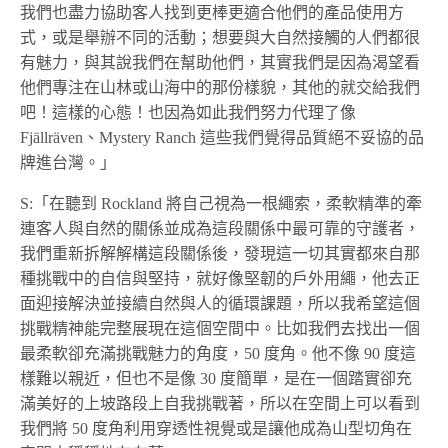
我們也盡力協助客人找到更棒更適合他們的產品使用方
式，或是舉辦不同的活動；想要與大自然接觸的人們都很
有魅力，與其說我們在幫助他們，其實我們是因為渴望看
他們專注在山林或山海中的那份樣貌，其他的就交給我們
吧！這樣的心態！也因為如此我們努力代理了像
Fjällräven、Mystery Ranch 這些我們覺得品質絕不妥協的品
牌進台灣。」
S:「在聽到 Rockland 將自己視為一根繩索，柔軟精準的牽
連客人與自然的關係並成為這段關係中最可靠的守護者，
我們重新拆解解構這段關係後，發現這一切其實都來自那
種挑戰中的自信與堅持，就好像堅韌的戶外用繩，他去正
面迎接解決並接續自然與人的循環課題，所以我希望這個
挑戰精神能完整展現在這個空間中。比如我們去找出一個
最柔軟卻充滿挑戰魅力的角度，50 度角。他不像 90 度這
樣難以親近，但也不是像 30 度簡單，是在一個踏實卻充
滿美好的上坡路段上自我挑戰著，所以在空間上可以看到
我們將 50 度角利用穿透性視覺或是讓他成為山型切角在