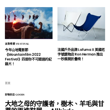
派對祭節 FESTIVAL
法國戶外品牌 Lafuma X 美國老
今年山地電影節
字號選物店 Ron Herman 推出
《Mountainfilm 2022
一秒展開折疊椅！
Festival》四部你不可錯過的紀
錄片！
首頁
好物好店 GOODS
大地之母的守護者，樹木、羊毛與甘