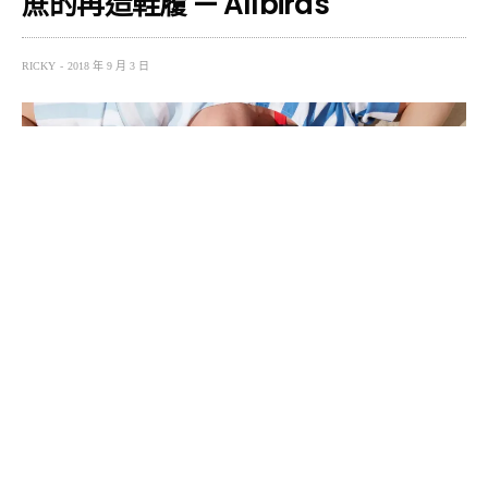
蔗的再造鞋履 — Allbirds
RICKY
2018 年 9 月 3 日
或許你聽過「減碳」，但你有聽過「負碳」嗎？或許你用
過了甘蔗吸管，但你聽過用甘蔗做拖鞋嗎？