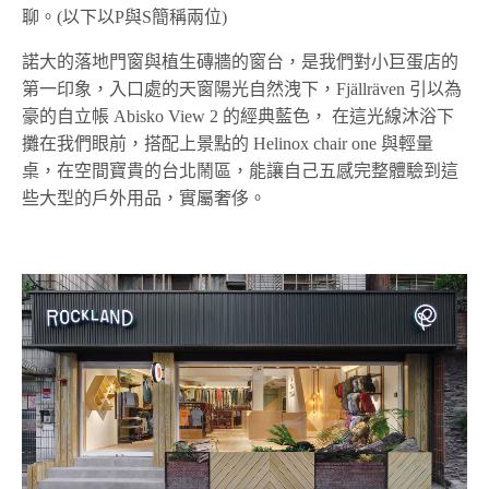
聊。(以下以P與S簡稱兩位)
諾大的落地門窗與植生磚牆的窗台，是我們對小巨蛋店的
第一印象，入口處的天窗陽光自然洩下，Fjällräven 引以為
豪的自立帳 Abisko View 2 的經典藍色， 在這光線沐浴下
攤在我們眼前，搭配上景點的 Helinox chair one 與輕量
桌，在空間寶貴的台北鬧區，能讓自己五感完整體驗到這
些大型的戶外用品，實屬奢侈。