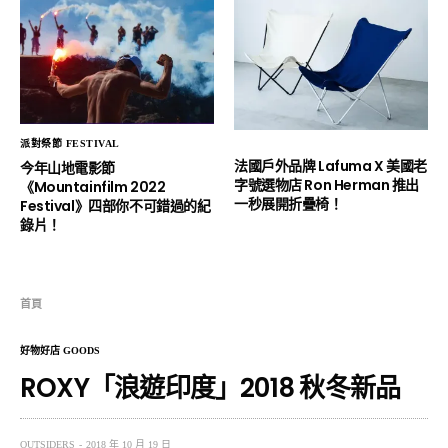
派對祭節 FESTIVAL
法國戶外品牌 Lafuma X 美國老
今年山地電影節
字號選物店 Ron Herman 推出
《Mountainfilm 2022
一秒展開折疊椅！
Festival》四部你不可錯過的紀
錄片！
首頁
好物好店 GOODS
ROXY「浪遊印度」2018 秋冬新品
OUTSIDERS
2018 年 10 月 19 日