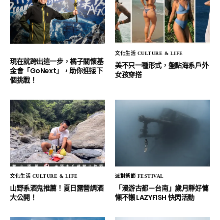
文化生活 CULTURE & LIFE
現在就跨出這一步，橘子關懷基
美不只一種形式，盤點海系戶外
金會「GoNext」，助你迎接下
女孩穿搭
個挑戰！
文化生活 CULTURE & LIFE
派對祭節 FESTIVAL
山野系酒鬼推薦！夏日露營調酒
「漫游古都－台南」歲月靜好慵
大公開！
懶不懶 LAZYFISH 快閃活動