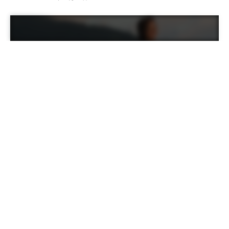
ROXY 是一個源自澳洲的女性泳裝、衝浪、滑雪、各式運
動配件品牌，設計靈感來自高山與海洋，產品均以鼓舞女
性勇於展現自我、點燃生命熱情為出發點，致力設計出多
功能服飾與運動配件。
1876 年印度齋浦爾國王為了迎接英國威爾斯王子的來訪，
而將城區的建築物都漆上粉紅色，故有「粉紅城市」的美
名。
而這次的秋冬新款就是以印度古老高大的風之宮殿 (