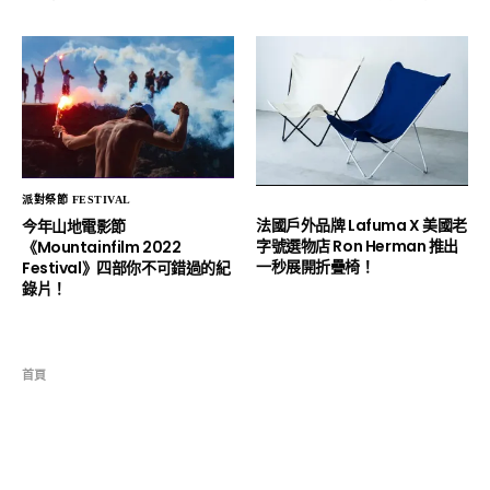
派對祭節 FESTIVAL
法國戶外品牌 Lafuma X 美國老
今年山地電影節
字號選物店 Ron Herman 推出
《Mountainfilm 2022
一秒展開折疊椅！
Festival》四部你不可錯過的紀
錄片！
首頁
好物好店 GOODS
想不到玩滑板也能救地球吧！ 國家