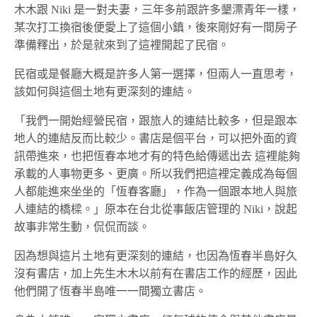
木木跟 Niki 是一對夫妻，三年多前跟許多墾漂青年一樣，
某次打工換宿後便愛上了這個小鎮，後來剛好有一間房子
準備釋出，於是就來到了這裡開起了民宿。
民宿或是餐廳大概是許多人第一選擇，但兩人一直思考，
該如何與這個土地有更深刻的連結。
「我們一開始經營民宿，跟旅人的連結比較多，但是跟本
地人的連結反而比較少。書店是個平台，可以把外面的資
訊帶進來，也把恆春本地才有的特色給傳遞出去 這裡能夠
承載的人事物更多、更廣。所以我們把這裡定義成為每個
人都能進來坐坐的「恆春客廳」，作為一個跟本地人與旅
人連結的橋樑。」原本在台北從事飯店管理的 Niki，說起
故事非常生動，侃侃而談。
因為想與這片土地有更深刻的連結，也因為恆春半島好久
沒有書店，加上先生木木以前有在書店工作的經歷，因此
他們開了恆春半島唯一一間獨立書店。