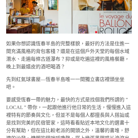
如果你想認識恆春半島的完整樣貌，最好的方法是住進一
間充滿風格的背包客棧？還是在這個戶外天堂的每個水域
潛水、走遍每條古道瀑布？抑或是吃遍這裡的風格餐廳，
晚上到最嬉皮的酒吧喝酒？
先到紅氣球書屋—恆春半島唯一一間獨立書店裡頭坐坐
吧。
要感受恆春一帶的魅力，最快的方式是找個我們所謂的 ”
LOCAL ” 帶你，一起跟他進行他日常的生活，慢慢進入這
裡特有的節奏與文化，但並不是每個人都擅長與人搭訕或
是找到完美的民宿管家，這時看看貼近本地文化的選書十
分有幫助，但在這比較老派的開頭之外，溫馨的書堆，舒