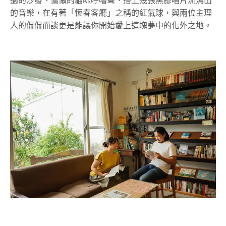
適的沙發、慵懶的貓咪呼嚕聲、搭上幾張黑膠唱片流瀉出
的音樂，在有著「恆春客廳」之稱的紅氣球，與兩位主理
人的侃侃而談更是能讓你開始愛上這塊夢中的化外之地。