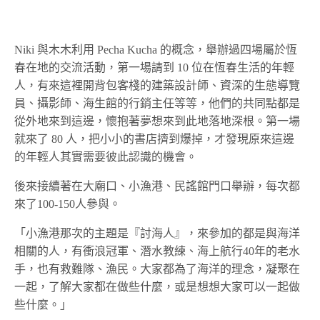
Niki 與木木利用 Pecha Kucha 的概念，舉辦過四場屬於恆
春在地的交流活動，第一場請到 10 位在恆春生活的年輕
人，有來這裡開背包客棧的建築設計師、資深的生態導覽
員、攝影師、海生館的行銷主任等等，他們的共同點都是
從外地來到這邊，懷抱著夢想來到此地落地深根。第一場
就來了 80 人，把小小的書店擠到爆掉，才發現原來這邊
的年輕人其實需要彼此認識的機會。
後來接續著在大廟口、小漁港、民謠館門口舉辦，每次都
來了100-150人參與。
「小漁港那次的主題是『討海人』，來參加的都是與海洋
相關的人，有衝浪冠軍、潛水教練、海上航行40年的老水
手，也有救難隊、漁民。大家都為了海洋的理念，凝聚在
一起，了解大家都在做些什麼，或是想想大家可以一起做
些什麼。」