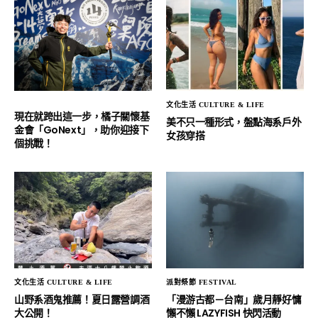
文化生活 CULTURE & LIFE
現在就跨出這一步，橘子關懷基
美不只一種形式，盤點海系戶外
金會「GoNext」，助你迎接下
女孩穿搭
個挑戰！
文化生活 CULTURE & LIFE
派對祭節 FESTIVAL
山野系酒鬼推薦！夏日露營調酒
「漫游古都－台南」歲月靜好慵
大公開！
懶不懶 LAZYFISH 快閃活動