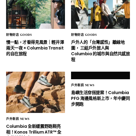
好物好店 GOODS
好物好店 GOODS
慢一點，才看得見風景｜輕井澤
戶外人的「台灣感性」離線地
兩天一夜 × Columbia Transit
圖， 三組戶外旅人與
的自在旅程
Columbia 的城市與自然共感旅
程
戶外新訊 NEWS
島嶼生活穿搭提案！Columbia
PFG 海邊風格新上市，年中慶同
步開跑
戶外新訊 NEWS
Columbia 全新緩震野跑鞋亮
相！Konos Trillium ATR™ 全