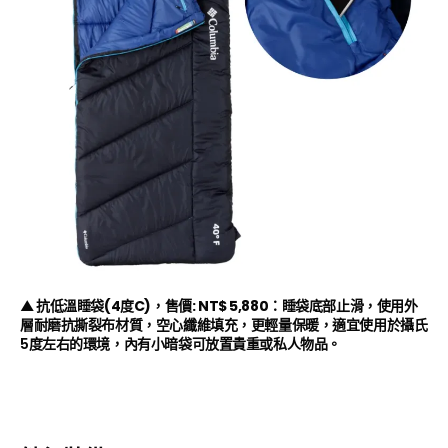
▲
抗低溫睡袋
(4
度
C)，
售價
: NT$ 5,880：
睡袋底部止滑，使用外
層耐磨抗撕裂布材質，空心纖維填充，更輕量保暖，適宜使用於攝氏
5
度左右的環境，內有小暗袋可放置貴重或私人物品。