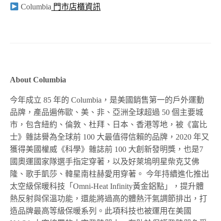
Columbia
門市店櫃資訊
About Columbia
今年成立
85
年的
Columbia
，是美國銷售第一的戶外運動
品牌，產品遍佈歐、美、非、亞洲全球超過
50
個主要城
市，包含紐約、倫敦、杜拜、日本、香港等地，被《富比
士》雜誌譽為全球前
100
大最值得信賴的品牌，
2020
年又
獲得美國權威《科學》雜誌前
100
大創新發明獎，也是
7
國奧運國家隊選手指定穿著，以及好萊塢明星柴克艾佛
隆、歌手凱莎、韓星南柱赫愛用穿著。 今年持續進化推出
太空級保暖科技「
Omni-Heat Infinity
黃金鋁點」，提升體
熱反射與保溫功能，還能將過高的體熱汗氣調節排出，打
造品牌最高等級保暖系列。此項科技也被運用在美國