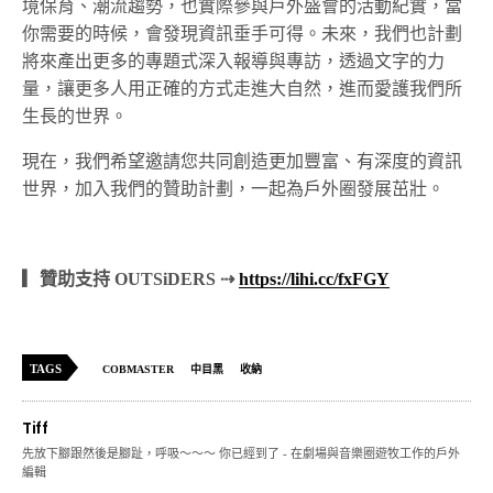
境保育、潮流趨勢，也實際參與戶外盛會的活動紀實，當
你需要的時候，會發現資訊垂手可得。未來，我們也計劃
將來產出更多的專題式深入報導與專訪，透過文字的力
量，讓更多人用正確的方式走進大自然，進而愛護我們所
生長的世界。
現在，我們希望邀請您共同創造更加豐富、有深度的資訊
世界，加入我們的贊助計劃，一起為戶外圈發展茁壯。
▎贊助支持 OUTSiDERS ⇢
https://lihi.cc/fxFGY
TAGS
COBMASTER
中目黑
收納
Tiff
先放下腳跟然後是腳趾，呼吸～～～ 你已經到了 - 在劇場與音樂圈遊牧工作的戶外
編輯