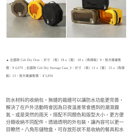
▲ 左圖款
Cob Dry Octa
：尺寸 （長）18 x（寬） 18 x（角撐板）8，
官方建議售
價：¥ 4,070 ; 右圖款
Cob Dry Stortage Case_S
：尺寸 （長）11 x（寬） 25 x（角撐
板）13，官方建議售價：
￥3,850
防水材料的收納包，無縫的裁縫可以讓防水功能更完善，
解決了在戶外活動時會因為日夜溫差常會遇到的潮濕霧
氣、或是突然的雨天，搭配不同顏色和版型大小，更方便
分類收納不同配件，透過透明的外包裝，讓內容可以更一
目瞭然。八角形儲物盒，可存放形狀不易收納的餐具和水