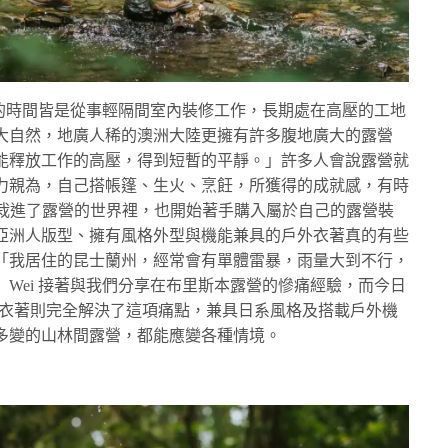
半的時間皆是從事輕隔間室內裝修工作，長期處在高壓的工地
大自然，地廣人稀的澳洲大陸更擁有許多腹地廣大的露營
能釋放工作的高壓，得到短暫的平靜。」許多人會說露營就
力親為，自己搭帳篷、生火、烹飪，所獲得的成就感，有時
一頭栽進了露營的世界裡，也開始著手購入屬於自己的露營裝
亞洲人版型、擁有風格外型與機能兼具的戶外衣著真的有些
「我居住的昆士蘭州，經常會有單體雷暴，雨量大到不行，
Wei 接著與我們分享在布里斯本露營的慘痛經驗，而今日
wear 日系款衣著則完全解決了這項痛點，兼具日系風格及搭載戶外機
多變的山林間露營，都能應變各種情境。