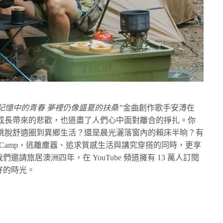
記憶中的青春 夢裡仍像盛夏的扶桑”
金曲創作歌手安溥在
成長帶來的悲歡，也道盡了人們心中面對離合的掙扎。你
跳脫舒適圈到異鄉生活？還是晨光灑落窗內的賴床半晌？有
o Camp，逃離塵囂、追求質感生活與講究穿搭的同時，更享
們邀請旅居澳洲四年，在 YouTube 頻道擁有 13 萬人訂閱
好的時光。