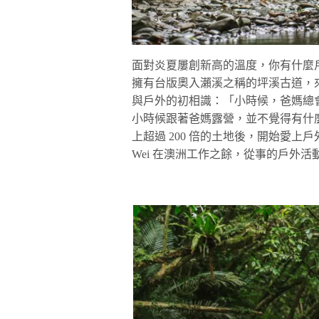
面對炎夏屢創新高的溫度，你有什麼
擁有台版奧入瀨溪之稱的坪溪古道，來場日
與戶外的初相識：「小時候，爸媽總
小時候跟著爸媽露營，並不覺得有什
上超過 200 倍的土地後，開始愛
Wei 在澳洲工作之餘，從事的戶外