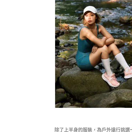
除了上半身的服裝，為戶外遠行挑選一雙舒適