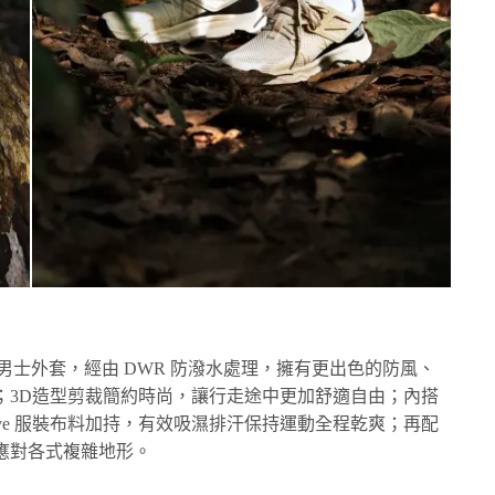
步系列男士外套，經由 DWR 防潑水處理，擁有更出色的防風、
；3D造型剪裁簡約時尚，讓行走途中更加舒適自由；內搭
Active 服裝布料加持，有效吸濕排汗保持運動全程乾爽；再配
應對各式複雜地形。