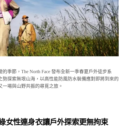
節，The North Face 發布全新一季春夏戶外徒步系
之勢探索無垠山海，以高性能防風防水裝備應對即將到來的
又一場與山野共振的尋覓之旅。
林綠女性連身衣讓戶外探索更無拘束