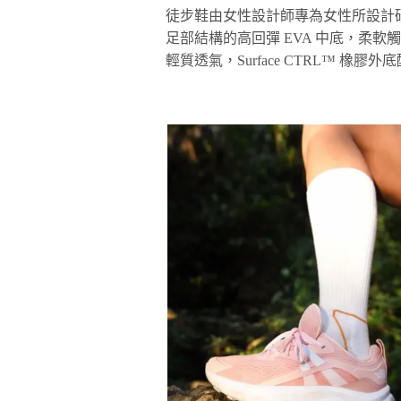
徒步鞋由女性設計師專為女性所設計
足部結構的高回彈 EVA 中底，柔軟
輕質透氣，Surface CTRL™ 橡