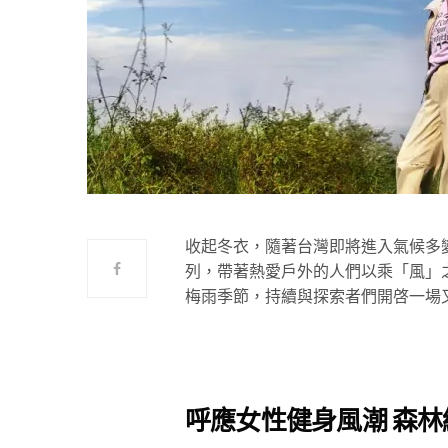
收起冬衣，隨著台灣即將進入氣候多變的季
列，帶著熱愛戶外的人們以乘「風」
梅雨季節，持續與探索者們開啓一場
呼應女性健身風潮 森