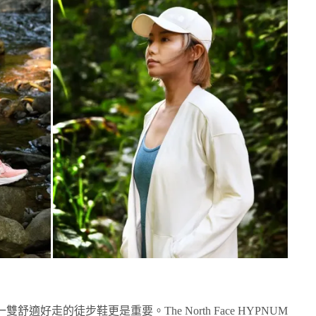
好走的徒步鞋更是重要。The North Face HYPNUM