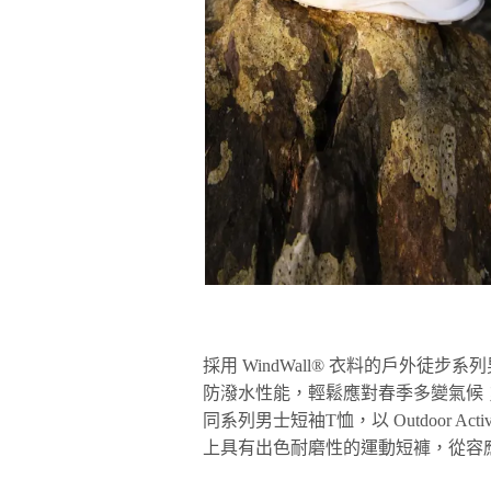
採用 WindWall® 衣料的戶外徒
防潑水性能，輕鬆應對春季多變氣候
同系列男士短袖T恤，以 Outdoor 
上具有出色耐磨性的運動短褲，從容