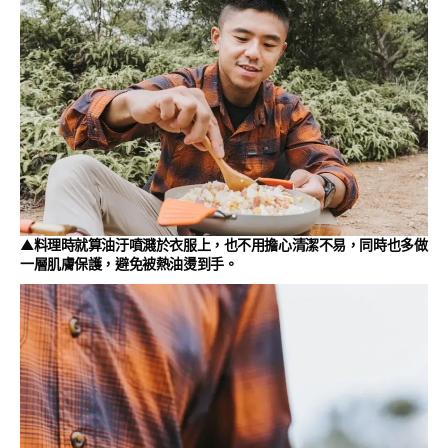
▲料理時就算油汙噴濺於衣服上，也不用擔心清潔不易，同時也多做
一層肌膚保護，避免被熱油燙到手。