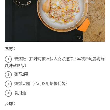
食材：
乾燥飯（口味可依照個人喜好選擇，本次示範為海鮮
風味乾燥飯）
雞蛋2顆
煙燻火腿（也可以用培根代替）
食用油
步驟：