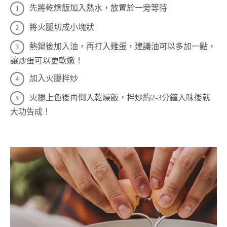
先將乾燥飯加入熱水，放置於一旁等待
將火腿切成小塊狀
熱鍋後加入油，再打入雞蛋，建議油可以多加一點，
讓炒蛋可以更軟嫩！
加入火腿拌炒
火腿上色後再倒入乾燥飯，拌炒約2-3分鐘入味後就
大功告成！