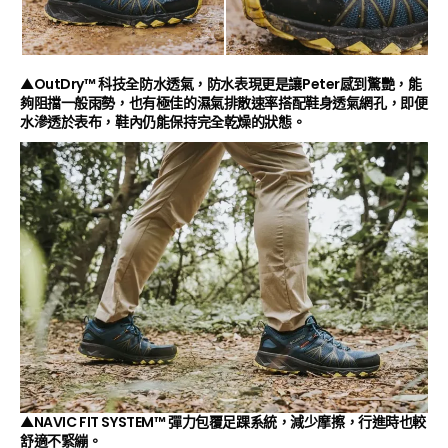
▲OutDry™ 科技全防水透氣，防水表現更是讓Peter感到驚艷，能
夠阻擋一般雨勢，也有極佳的濕氣排散速率搭配鞋身透氣網孔，即便
水滲透於表布，鞋內仍能保持完全乾燥的狀態。
▲NAVIC FIT SYSTEM™ 彈力包覆足踝系統，減少摩擦，行進時也較
舒適不緊繃。