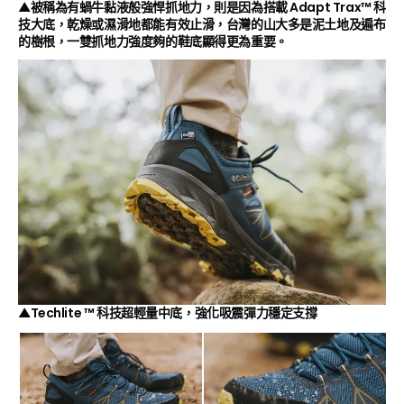
▲被稱為有蝸牛黏液般強悍抓地力，則是因為搭載 Adapt Trax™ 科
技大底，乾燥或濕滑地都能有效止滑，台灣的山大多是泥土地及遍布
的樹根，一雙抓地力強度夠的鞋底顯得更為重要。
▲Techlite ™ 科技超輕量中底，強化吸震彈力穩定支撐