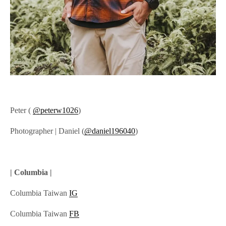
Peter (
@peterw1026
)
Photographer | Daniel (
@daniel196040
)
| Columbia |
Columbia Taiwan
IG
Columbia Taiwan
FB