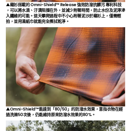
▲襯衫搭載的 Omni-Shield™ Release 強效防潑抗髒污 專利科技
，可以將水滴、汙漬阻擋在外，並減少附著時間，防止水份及泥濘滲
入纖維的可能。這天攀爬過程中不小心附著泥沙於襯衫上，僅需輕
拍，並用濕紙巾就能完全擦拭乾淨。
▲Omni-Shield™能達到「80/50」的防潑水效果，意指衣物在經
過洗滌50次後，仍能維持原來防潑水效果的80%。