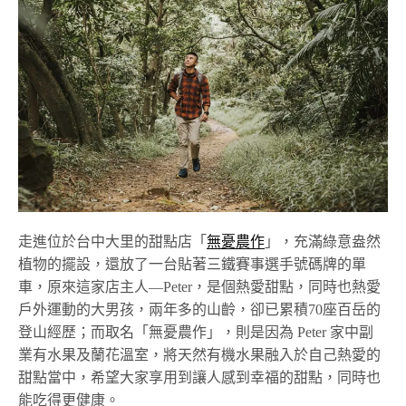
走進位於台中大里的甜點店「
無憂農作
」，充滿綠意盎然
植物的擺設，還放了一台貼著三鐵賽事選手號碼牌的單
車，原來這家店主人—Peter，是個熱愛甜點，同時也熱愛
戶外運動的大男孩，兩年多的山齡，卻已累積70座百岳的
登山經歷；而取名「無憂農作」，則是因為 Peter 家中副
業有水果及蘭花溫室，將天然有機水果融入於自己熱愛的
甜點當中，希望大家享用到讓人感到幸福的甜點，同時也
能吃得更健康。