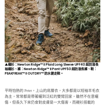
▲襯衫：Newton Ridge™ II Plaid Long Sleeve UPF40 超防潑長
袖襯衫、褲：Newton Ridge™ II Pant UPF50 超防潑長褲、鞋：
PEAKFREAK™ II OUTDRY™ 防水健走鞋。
平時怕熱的 Peter，上山的底層衣，大多都是以短袖羊毛衣
為主，常常都是帶著曬到泛紅的雙臂回家，雖然不在意曬
傷，但長久下來仍會對皮膚是一大傷害，而襯衫搭載的