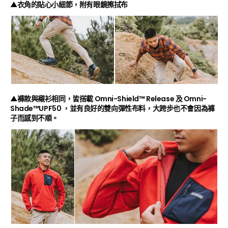
▲衣角的貼心小細節，附有眼鏡擦拭布
▲褲款與襯衫相同，皆搭載 Omni-Shield™ Release 及 Omni-
Shade™UPF50 ，並有良好的雙向彈性布料，大跨步也不會因為褲
子而感到不順。