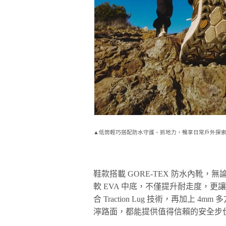
▲低筒輕巧搭配防水守護、抓地力，暢享日常戶外探
鞋款搭載 GORE-TEX 防水內靴
軟 EVA 中底，不僅提升耐走度，更讓長時
合 Traction Lug 技術，再加
濘路面，都能提供值得信賴的安全步