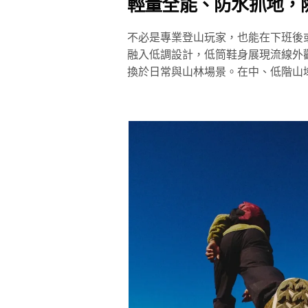
輕量全能、防水抓地，
不必是專業登山玩家，也能在下班後或週末輕
融入低調設計，低筒鞋身展現流線外
換於日常與山林場景。在中、低階山