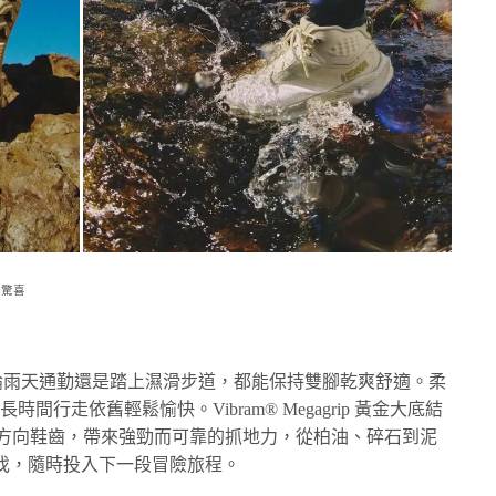
索驚喜
，無論雨天通勤還是踏上濕滑步道，都能保持雙腳乾爽舒適。柔
間行走依舊輕鬆愉快。Vibram® Megagrip 黃金大底結
上 4mm 多方向鞋齒，帶來強勁而可靠的抓地力，從柏油、碎石到泥
伐，隨時投入下一段冒險旅程。