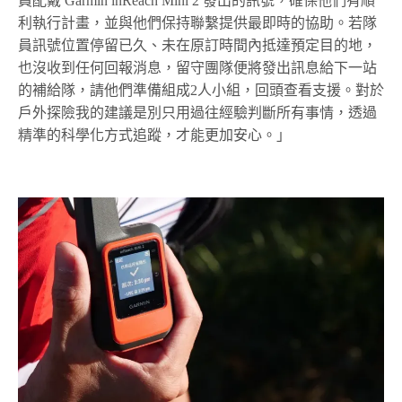
員配戴 Garmin inReach Mini 2 發出的訊號，確保他們有順
利執行計畫，並與他們保持聯繫提供最即時的協助。若隊
員訊號位置停留已久、未在原訂時間內抵達預定目的地，
也沒收到任何回報消息，留守團隊便將發出訊息給下一站
的補給隊，請他們準備組成2人小組，回頭查看支援。對於
戶外探險我的建議是別只用過往經驗判斷所有事情，透過
精準的科學化方式追蹤，才能更加安心。」