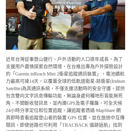
近年台灣從事登山健行、戶外活動的人口逐年成長，為了
支援用戶盡情探索自然環境，在台推出專為戶外探險設計
的「Garmin inReach Mini 2衛星追蹤通訊裝置」，電池續航
力最高可達14天，以覆蓋全球的低軌道衛星-銥衛星(Iridium
Satellite)為其通訊系統，不僅支援活動時的安全守護，提供
包含雙向文字訊息傳輸功能，無論身處何種地形皆能無死
角、不間斷收發訊息，並內建GPS及電子羅盤，可全天候
24小時分享定位和位置追蹤，讓追蹤者透過 MapShare 網
頁即時查看追蹤登山者的裝置 GPS 位置，並在旅途中互傳
簡訊，即使迷路也可利用「TRACBACK 循跡返航」找到