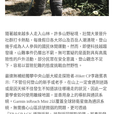
隨著越來越多人走入山林，許多山野秘境、壯闊大景晉升
社群打卡熱點，每逢假日各大郊山及百岳人潮湧現，登山
幾乎成為人人參與的國民休閒運動。然而，即便科技越趨
發達，山難事件仍層出不窮，無可置疑的是面對具有高風
險性的戶外活動，部分民眾在安全意識、登山觀念不足
下，容易以冒險犯難的態度挑戰自然野性。
最速無補給獨攀中央山脈大縱走探險者-Hiker CP李啟賓表
示:「不管任何登山的新手或老手，在山上一定會遇到迷路
或是因天候不佳發生不知道該往哪邊走的狀況，因此一定
要學會如何使用離線地圖，並善用身上的導航與通訊系
統。Garmin inReach Mini 2以覆蓋全球銥衛星做為通訊系
統，無需擔心山區訊號微弱的問題，更可透過