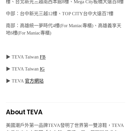
樓、台北新光三越南西本館8樓、
Mega City
板橋大遠百
8
樓
中部：台中新光三越
12
樓、
TOP CITY
台中大遠百
7
樓
南部：高雄統一夢時代
4
樓
(For Maniac
專櫃
)
、
高雄義享天
地
6
樓
(For Maniac
專櫃
)
▶ TEVA Taiwan
FB
▶ TEVA Taiwan
IG
▶ TEVA
官方網站
About TEVA
美國潮戶外第一品牌TEVA發明了世界第一雙涼鞋，TEVA