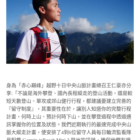
身為「赤心巔峰」越野十日中央山脈計畫總召王仁豪亦分
享:「不論是海外攀登、國內長程縱走的登山活動，還是較
短天數登山、單攻或郊山健行行程，都建議要建立完善的
『留守制度』，其重要性在於，讓別人知道你的完整行程
計畫，何時上山、預計何時下山，並在攀登過程中透過通
訊掌握你的位置及狀態。我們近期執行的最速完成中央山
脈大縱走計畫，便安排了4到6位留守人員每日輪流監看隊