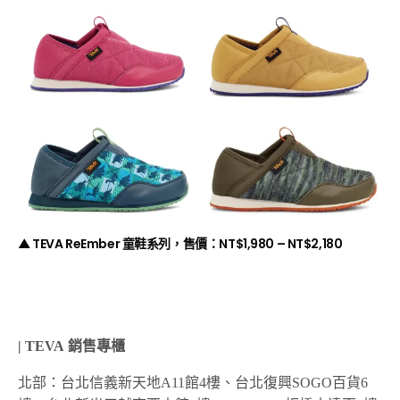
▲
TEVA ReEmber 童鞋系列，售價：
NT$1,980 – NT$2,180
| TEVA
銷售專櫃
北部：台北信義新天地
A11
館
4
樓、台北復興
SOGO
百貨
6