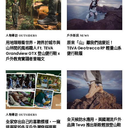
人物專訪 OUTSIDERS
戶外新訊 NEWS
用地理眼看世界，跨界於城市與
原來「山」離我們這麼近！
山林間的風格職人 Ft. TEVA
TEVA Geotrecca RP 輕量山系
Grandview GTX 登山健行鞋 x
健行鞋履
戶外教育實踐者曾翰文
人物專訪 OUTSIDERS
全天候防水應用，美國潮流戶外
全家穿出自己的喜歡模樣，一窺
品牌 Teva 推出新款輕旅登山鞋
這兩家的冬天戶外潮穿搭提案