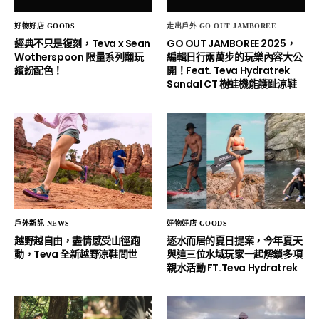
好物好店 GOODS
走出戶外 GO OUT JAMBOREE
經典不只是復刻，Teva x Sean
GO OUT JAMBOREE 2025，
Wotherspoon 限量系列翻玩
編輯日行兩萬步的玩樂內容大公
繽紛配色！
開！Feat. Teva Hydratrek
Sandal CT 樹蛙機能護趾涼鞋
戶外新訊 NEWS
好物好店 GOODS
越野越自由，盡情感受山徑跑
逐水而居的夏日提案，今年夏天
動，Teva 全新越野涼鞋問世
與這三位水域玩家一起解鎖多項
親水活動 FT.Teva Hydratrek