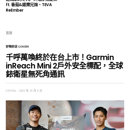
ft. 香菇&諾樂兄妹、TEVA
ReEmber
首頁
好物好店 GOODS
千呼萬喚終於在台上市！Garmin
inReach Mini 2戶外安全標配，全球
銥衛星無死角通訊
GYUNA
2022 年 10 月 6 日