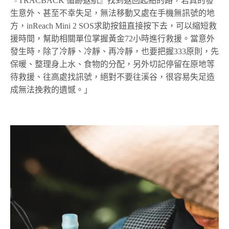
『TRACBACK 循跡返航』找到返回起點的路，若真的發
生意外、甚至不幸失足，無法移動又處在手機無訊號的地
方，inReach Mini 2 SOS求助按鈕直接按下去，可以縮短救
援時間，幫助相關單位掌握黃金72小時進行救援。當意外
發生時，除了冷靜、冷靜、再冷靜，也要把握333原則，先
保暖、整理身上水、食物的分配，另外切記停留在原地等
待救援、往高處找訊號，絕對不要往溪谷，很容易失足造
成無法挽救的遺憾。」