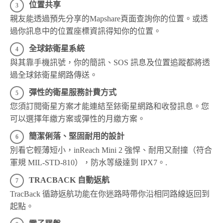
位置共享
親友能透過預先分享的Mapshare頁面查詢你的位置。或透
過你訊息中的位置座標資訊得知你的位置。
全球銥衛星系統
與其靠手機訊號，你的簡訊、SOS 訊息及位置追蹤都將透
過全球銥衛星網路傳送。
彈性的衛星服務計費方式
您須訂閱衛星方案才能連結至銥衛星網路和收發訊息。您
可以選擇年繳方案或彈性的月繳方案。
簡潔俐落、堅固耐用的設計
別看它輕薄短小，inReach Mini 2 強悍、耐用又耐撞（符合
軍規 MIL-STD-810），防水等級達到 IPX7。.
TRACBACK 自動返航
TracBack 循跡返航功能在你迷路時帶你沿相同路線返回到
起點。