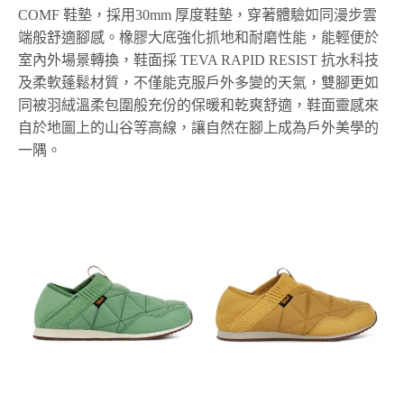
COMF 鞋墊，採用30mm 厚度鞋墊，穿著體驗如同漫步雲
端般舒適腳感。橡膠大底強化抓地和耐磨性能，能輕便於
室內外場景轉換，鞋面採 TEVA RAPID RESIST 抗水科技
及柔軟蓬鬆材質，不僅能克服戶外多變的天氣，雙腳更如
同被羽絨溫柔包圍般充份的保暖和乾爽舒適，鞋面靈感來
自於地圖上的山谷等高線，讓自然在腳上成為戶外美學的
一隅。