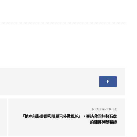
NEXT ARTICLE
「牠左前肢骨頭和肌腱已外露風乾」，專訪救回無數石虎
的陳芸詩獸醫師