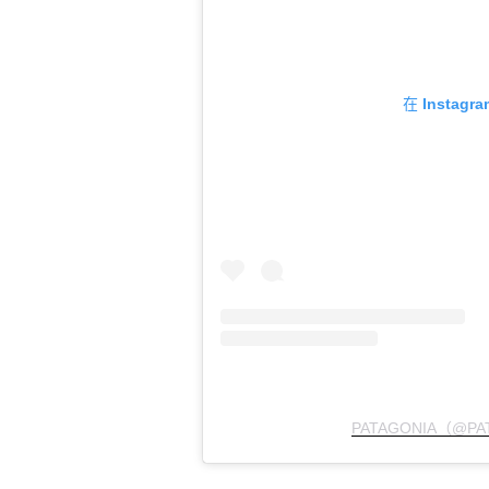
在 Instag
PATAGONIA（@P