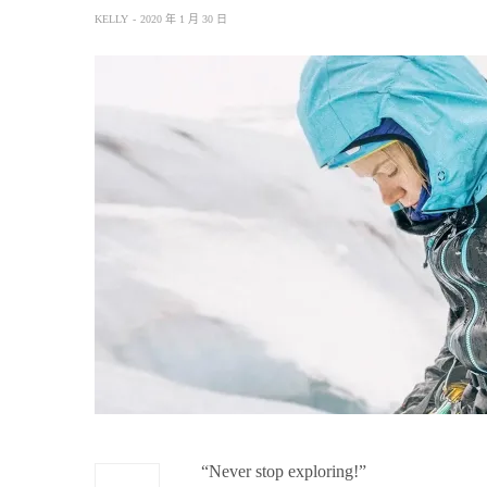
KELLY
2020 年 1 月 30 日
“Never stop exploring!”