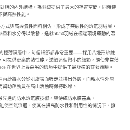
不對稱的內外結構，為羽絨提供了最大的存置空間，同時使
下提高熱性能。
特隔熱方式與高透氣性面料相佐，形成了突破性的透氣羽絨層，
量和水分得以散發，造就50/50羽絨在極端環境運動的溫
ece 構建的輕薄隔層中，每個細節都非常重要——採用八邊形紗線
，可提供更高的熱性能。透過這個微小的細節，能使非常薄
Fleece 在世界上最惡劣的環境中提供了最舒適的穿著體驗。
使用疏水性內紗將水分從肌膚表面吸走並排出外層，而親水性外層
而幫助運動員在高山活動時保持乾燥。
 Face 最先進的防水透氣膜技術。與傳統防水膜甚異，
米結構能使空氣流通，使其在提高防水性和耐用性的情況下，擁