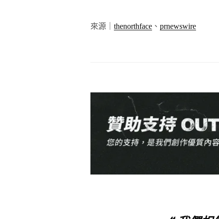
來源｜
thenorthface
、
prnewswire