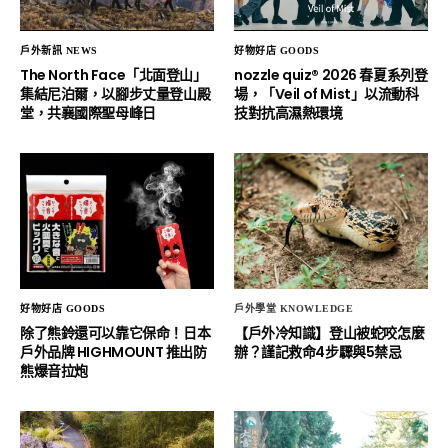
戶外新訊 NEWS
好物好店 GOODS
The North Face「北面登山」
nozzle quiz® 2026 春夏系列登
集結尼泊爾，以腳步丈量登山殿
場，「Veil of Mist」以流動科
堂，共襄國際聖母峰日
技對抗高濕熱環境
好物好店 GOODS
戶外學堂 KNOWLEDGE
除了熊鈴還可以靠它保命！日本
【戶外冷知識】登山被蛇咬怎麼
戶外品牌 HIGHMOUNT 推出防
辦？謹記救命4步驟與5禁忌
熊爆音拉炮