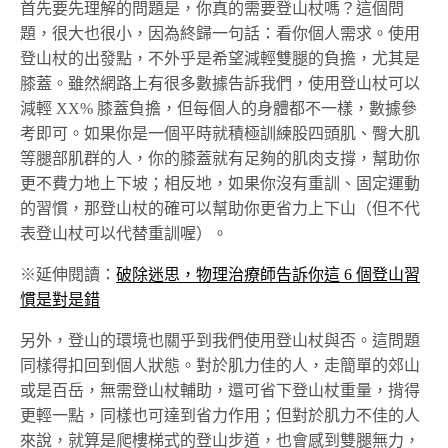
首先要先理解的問題是，你真的需要登山杖嗎？這個問
題，很大也很小，因為終歸一句話：看你個人需求。使用
登山杖的出發點，不外乎是希望減輕雙腿的負擔，尤其是
膝蓋。雖然網路上有很多數據告訴我們，使用登山杖可以
減輕 XX% 膝蓋負擔，但每個人的身體都不一樣，數據參
考即可。如果你是一個平時就積極訓練股四頭肌、臀大肌
等腿部肌群的人，你的膝蓋就有足夠的肌肉支撐，幫助你
更不費力地上下坡；相反地，如果你沒有重訓、固定運動
的習慣，那登山杖的確可以幫助你更省力上下山（但不代
表登山杖可以代替重訓喔）。
※延伸閱讀：
破除迷思，物理治療師告訴你這 6 個登山習
慣是對是錯
另外，登山的環境也關乎到我們使用登山杖與否。這問題
同樣得扣回到個人狀態。對於肌力佳的人，走簡單的郊山
或是百岳，無需登山杖輔助，還可省下登山杖重量，揹得
更輕一點，同樣也可達到省力作用；但對於肌力不佳的人
來說，就算是爬樓梯式的登山步道，也會感到雙腿無力，