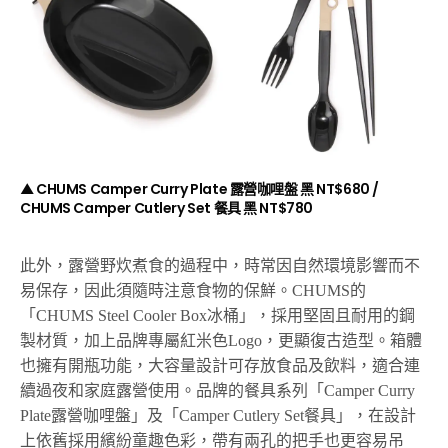
▲ CHUMS Camper Curry Plate 露營咖哩盤 黑 NT$680 /
CHUMS Camper Cutlery Set 餐具 黑 NT$780
此外
，
露營野炊煮食的過程中，時常因自然環境影響而不
易保存，
因此須隨時注意食物的保鮮。
CHUMS
的
「
CHUMS Steel Cooler Box
冰桶」，採用堅固且耐用的鋼
製材質，加上品牌專屬紅米色
L
ogo
，更顯復古造型。箱體
也擁有開瓶功能，
大容量設計可存放食品及飲料，適合連
續過夜和家庭露營使用。品牌的餐具系列「
Camper Curry
Plate
露營咖哩盤」及「
Camper Cutlery Set
餐具」，在設計
上依舊採用繽紛童趣色彩，
帶有兩孔的把手也更容易吊