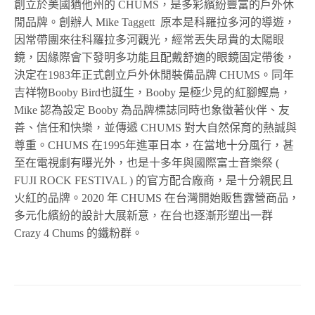
創立於美國猶他州的 CHUMS，是多彩繽紛豐富的戶外休
閒品牌。創辦人 Mike Taggett 原本是科羅拉多河的導遊，
因常帶團來往科羅拉多河觀光，經常丟失昂貴的太陽眼
鏡，因緣際會下發明多功能且配戴舒適的眼鏡固定帶後，
決定在1983年正式創立戶外休閒裝備品牌 CHUMS。同年
吉祥物Booby Bird也誕生，Booby 是極少見的紅腳鰹鳥，
Mike 認為設定 Booby 為品牌標誌同時也象徵著伙伴、友
善、信任和快樂，並傳遞 CHUMS 對大自然保育的熱誠與
尊重。CHUMS 在1995年進軍日本，在當地十分風行，甚
至在電視劇有曝光外，也是十多年與國際富士音樂祭 (
FUJI ROCK FESTIVAL ) 的官方配合廠商，是十分親民且
火紅的品牌。2020 年 CHUMS 在台灣開始販售露營商品，
多元化繽紛的設計大展新意，在台也逐漸形塑出一群
Crazy 4 Chums 的鐵粉群。