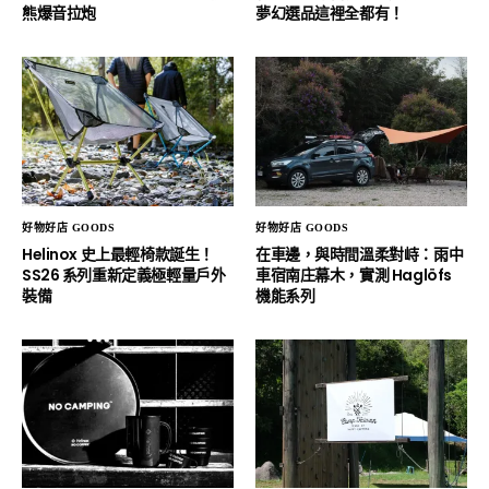
熊爆音拉炮
夢幻選品這裡全都有！
好物好店 GOODS
好物好店 GOODS
Helinox 史上最輕椅款誕生！
在車邊，與時間溫柔對峙：雨中
SS26 系列重新定義極輕量戶外
車宿南庄幕木，實測 Haglöfs
裝備
機能系列