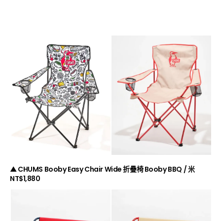
▲ CHUMS Booby Easy Chair Wide 折疊椅 Booby BBQ / 米
NT$1,880