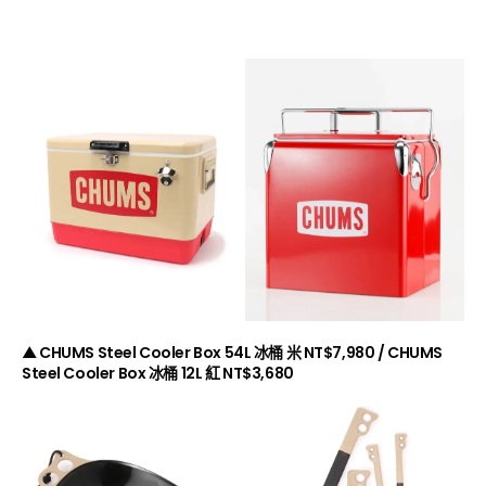
▲ CHUMS Steel Cooler Box 54L 冰桶 米 NT$7,980 / CHUMS
Steel Cooler Box 冰桶 12L 紅 NT$3,680