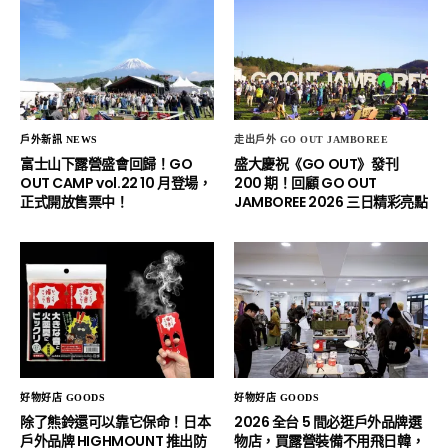
戶外新訊 NEWS
走出戶外 GO OUT JAMBOREE
富士山下露營盛會回歸！GO
盛大慶祝《GO OUT》發刊
OUT CAMP vol.22 10 月登場，
200 期！回顧 GO OUT
正式開放售票中！
JAMBOREE 2026 三日精彩亮點
好物好店 GOODS
好物好店 GOODS
除了熊鈴還可以靠它保命！日本
2026 全台 5 間必逛戶外品牌選
戶外品牌 HIGHMOUNT 推出防
物店，買露營裝備不用飛日韓，