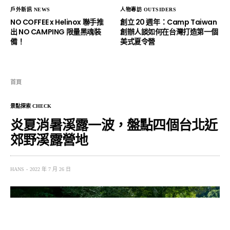
戶外新訊 NEWS
人物專訪 OUTSIDERS
NO COFFEE x Helinox 聯手推
創立 20 週年：Camp Taiwan
出 NO CAMPING 限量黑魂裝
創辦人談如何在台灣打造第一個
備！
美式夏令營
首頁
景點探索 CHECK
炎夏消暑溪露一波，盤點四個台北近
郊野溪露營地
HANS
2022 年 7 月 26 日