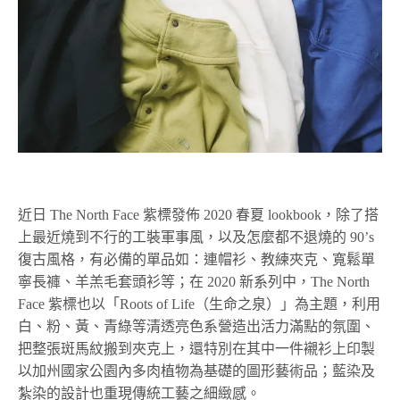
近日 The North Face 紫標發佈 2020 春夏 lookbook，除了搭
上最近燒到不行的工裝軍事風，以及怎麼都不退燒的 90’s
復古風格，有必備的單品如：連帽衫、教練夾克、寬鬆單
寧長褲、羊羔毛套頭衫等；在 2020 新系列中，The North
Face 紫標也以「Roots of Life（生命之泉）」為主題，利用
白、粉、黃、青綠等清透亮色系營造出活力滿點的氛圍、
把整張斑馬紋搬到夾克上，還特別在其中一件襯衫上印製
以加州國家公園內多肉植物為基礎的圖形藝術品；藍染及
紮染的設計也重現傳統工藝之細緻感。