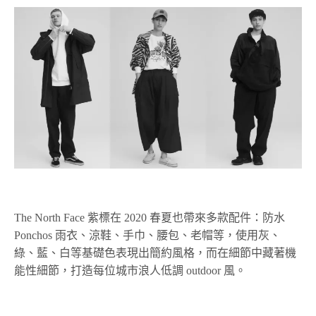
The North Face 紫標在 2020 春夏也帶來多款配件：防水
Ponchos 雨衣、涼鞋、手巾、腰包、老帽等，使用灰、
綠、藍、白等基礎色表現出簡約風格，而在細節中藏著機
能性細節，打造每位城市浪人低調 outdoor 風。