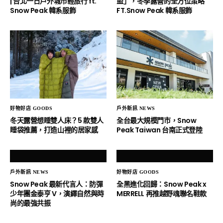
| 台北一日戶外城市輕旅行 ft.
盜」，冬季露營的全方位策略
Snow Peak 韓系服飾
FT.Snow Peak 韓系服飾
好物好店 GOODS
戶外新訊 NEWS
冬天露營想睡雙人床？5 款雙人
全台最大規模門市，Snow
睡袋推薦，打造山裡的居家感
Peak Taiwan 台南正式登陸
戶外新訊 NEWS
好物好店 GOODS
Snow Peak 最新代言人：防彈
全黑進化回歸：Snow Peak x
少年團金泰亨 V，演繹自然與時
MERRELL 再推越野魂聯名鞋款
尚的最強共振