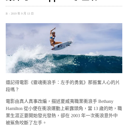
B
2019 年 9 月 13 日
還記得電影《靈魂衝浪手：左手的勇氣》那振奮人心的片
段嗎？
電影由真人真事改編，描述夏威夷職業衝浪手 Bethany
Hamilton 從小便在衝浪運動上嶄露頭角，當 13 歲的她，職
業生涯正要開始發光發熱，卻在 2003 年一次衝浪意外中
被鯊魚咬斷了左手。