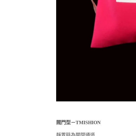
閥門型－
TMISHION
靜置時為關閉通道