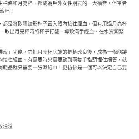
生棉條和月亮杯，都成為戶外女性朋友的一大福音，但筆者
排液杯！
，都是將矽膠鐘形杯子置入體內接住經血，但有用過月亮杯
──取出月亮杯時將杯子打翻，導致滿手經血，在水資源緊
排液」功能，它把月亮杯底端的把柄改良後，成為一條能讓
夠接住經血、有需要時只需要動到兩隻手指頭捏住細管，就
消耗品就只需要一張濕紙巾！更彷彿是一個可以決定自己要
啟通道