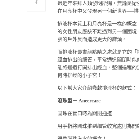
過近年來拜人類發明所賜，無論是衛
在月亮杯中又發現另一個新世界──
排液杯本質上和月亮杯是一樣的概念
的女性朋友應該不難遇到另一個困境
張的戶外反而造成更大的麻煩。
而排液杯最畫龍點睛之處就是它的「
經血排出的細管，平常通道關閉時能
能將通道打開排出經血，整個過程的
何時排經的小子宮！
以下幫大家介紹幾款排液杯的款式：
滾珠型－
Aneercare
圓珠在管口時為關閉通道
用手指將圓珠推到細管較寬處則為開
很像彈珠汽水的概念！