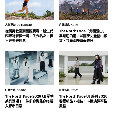
人物專訪 OUTSIDERS
戶外新訊 NEWS
從街舞教室到國際賽場，新生代
The North Face「北面登山」
越野跑者侯士婧：失去名次，但
集結尼泊爾，以腳步丈量登山殿
不要失去信念
堂，共襄國際聖母峰日
好物好店 GOODS
戶外新訊 NEWS
The North Face 2026 UE 夏季
The North Face UE 系列 2026
系列登場！一件多穿機能穿搭融
春夏新品，裙裝、斗篷演繹率性
入都市日常
風格