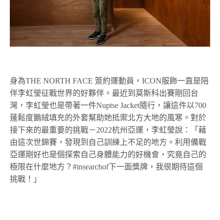
身為THE NORTH FACE 簽約運動員，ICON服飾一直是陪
伴李虹瑩征戰世界的好夥伴。最近到莫斯科出賽剛回台
灣，李虹瑩也是帶著一件Nuptse Jacket隨行，讓這件以700
蓬鬆度鵝絨填充的外套幫助她抵禦北方大地的風寒。對於
接下來的最重要的挑戰－2022杭州亞運，李虹瑩說：「藉
由這次世錦賽，發現到自己訓練上不足的地方。利用備戰
亞運剛好也是個探索自己身體能力的好機會，究竟自己的
極限在什麼地方？#insearchof下一面獎牌，我很期待這個
挑戰！」