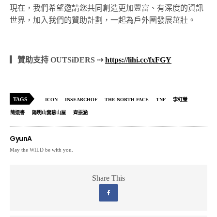
現在，我們希望邀請您共同創造更加豐富、有深度的資訊
世界，加入我們的贊助計劃，一起為戶外圈發展茁壯。
▎贊助支持 OUTSiDERS ⇢
https://lihi.cc/fxFGY
TAGS
ICON
INSEARCHOF
THE NORTH FACE
TNF
李虹瑩
簡嫚書
陽明山實驗山屋
齊振涵
GyunA
May the WILD be with you.
Share This