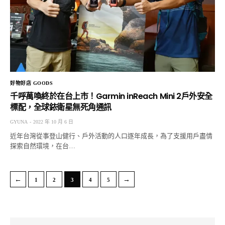
好物好店 GOODS
千呼萬喚終於在台上市！Garmin inReach Mini 2戶外安全
標配，全球銥衛星無死角通訊
GYUNA
2022 年 10 月 6 日
近年台灣從事登山健行、戶外活動的人口逐年成長，為了支援用戶盡情
探索自然環境，在台…
←
→
1
2
3
4
5