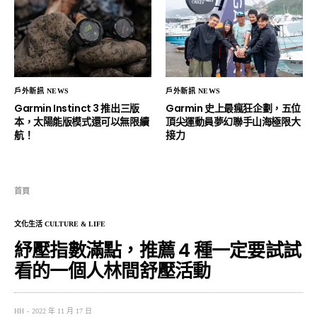
戶外新訊 NEWS
戶外新訊 NEWS
Garmin Instinct 3 推出三版
Garmin 史上最瘋狂企劃，五位
本，太陽能版模式還可以無限續
頂尖運動員夢幻聯手山海極限大
航！
接力
首頁
文化生活 CULTURE & LIFE
紓壓指數滿點，推薦 4 種一定要試試
看的一個人林間舒壓活動
HH
2022 年 11 月 17 日