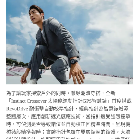
為了讓玩家探索戶外的同時，兼顧潮流穿搭，全新
「
Instinct Crossover
太陽能運動指針
GPS
智慧錶
」
首度
搭載
RevoDrive
耐衝擊自動校準指針，經典指針為智慧錶增添
整體層次，應用創新遮光感應技術，當指針遭受強烈撞擊
時，可偵測是否導致錯位並自動校正回精準時間，呈現機
械錶般精準報時；實體指針包覆在雙層錶圈的錶體，大膽