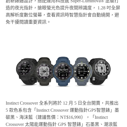
創新錶體設計，搭配運用科技感
Super-Luminova®
塗層打
造的夜光指針，搶眼螢光色提升夜間辨識度，
1.28
吋全屏
高解析度數位螢幕，查看資訊時智慧指針會自動繞開，避
免干擾閱讀重要資訊。
Instinct Crossover
全系列將於
12
月
5
日全台開賣
，共推出
5
款色系包含「
Instinct Crossover
運動指針
GPS
智慧錶
」墨
碳黑、海沫藍（
建議售價：
NT
$16,990）
，「
Instinct
Crossover
太陽能運動指針
GPS
智慧錶
」石墨黑、潮浪藍