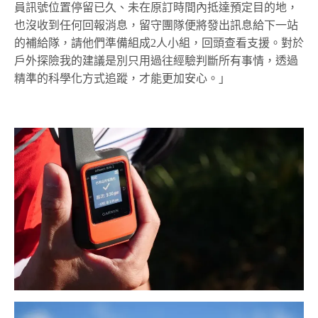
員訊號位置停留已久、未在原訂時間內抵達預定目的地，
也沒收到任何回報消息，留守團隊便將發出訊息給下一站
的補給隊，請他們準備組成2人小組，回頭查看支援。對於
戶外探險我的建議是別只用過往經驗判斷所有事情，透過
精準的科學化方式追蹤，才能更加安心。」