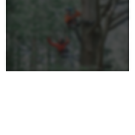
「請你不要在我的世代消失。」
這是翁恒斌從台灣第二大的鹿林神木下降回到地面後，內
心對著這棵樹木說的話，為了延續這份感動，他希望將樹
木所帶給自己平靜又巨大的力量傳遞出去，讓更多人一起
守護台灣的森林。
翁恒斌（後稱鴨子），2015年考取美國國際樹藝協會