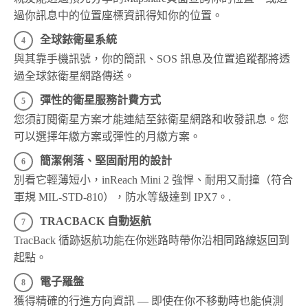
過你訊息中的位置座標資訊得知你的位置。
全球銥衛星系統
與其靠手機訊號，你的簡訊、SOS 訊息及位置追蹤都將透
過全球銥衛星網路傳送。
彈性的衛星服務計費方式
您須訂閱衛星方案才能連結至銥衛星網路和收發訊息。您
可以選擇年繳方案或彈性的月繳方案。
簡潔俐落、堅固耐用的設計
別看它輕薄短小，inReach Mini 2 強悍、耐用又耐撞（符合
軍規 MIL-STD-810），防水等級達到 IPX7。.
TRACBACK 自動返航
TracBack 循跡返航功能在你迷路時帶你沿相同路線返回到
起點。
電子羅盤
獲得精確的行進方向資訊 — 即使在你不移動時也能偵測