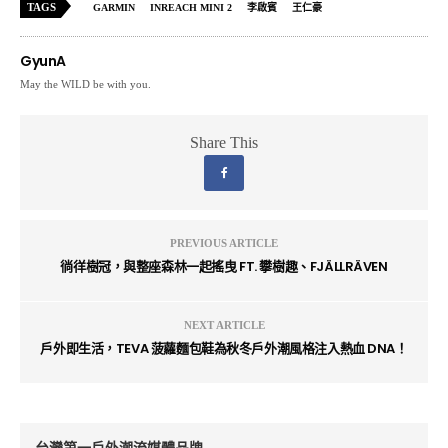
TAGS
GARMIN
INREACH MINI 2
李啟賓
王仁豪
GyunA
May the WILD be with you.
Share This
PREVIOUS ARTICLE
徜徉樹冠，與整座森林一起搖曳 FT. 攀樹趣、FJÄLLRÄVEN
NEXT ARTICLE
戶外即生活，TEVA 菠蘿麵包鞋為秋冬戶外潮風格注入熱血 DNA！