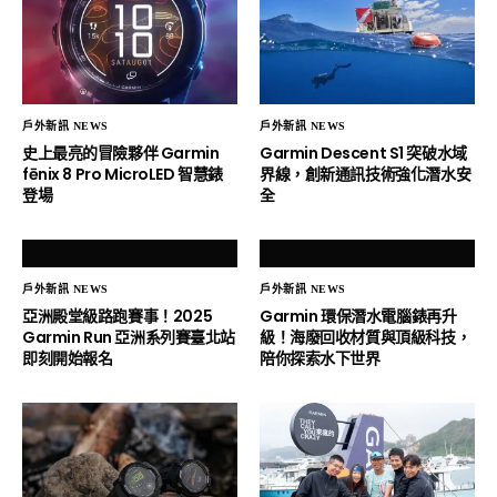
戶外新訊 NEWS
戶外新訊 NEWS
史上最亮的冒險夥伴 Garmin
Garmin Descent S1 突破水域
fēnix 8 Pro MicroLED 智慧錶
界線，創新通訊技術強化潛水安
登場
全
戶外新訊 NEWS
戶外新訊 NEWS
亞洲殿堂級路跑賽事！2025
Garmin 環保潛水電腦錶再升
Garmin Run 亞洲系列賽臺北站
級！海廢回收材質與頂級科技，
即刻開始報名
陪你探索水下世界