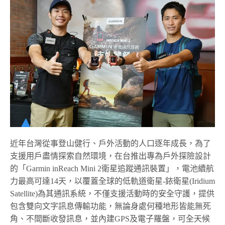
近年台灣從事登山健行、戶外活動的人口逐年成長，為了
支援用戶盡情探索自然環境，在台推出專為戶外探險設計
的「Garmin inReach Mini 2衛星追蹤通訊裝置」，電池續航
力最高可達14天，以覆蓋全球的低軌道衛星-銥衛星(Iridium
Satellite)為其通訊系統，不僅支援活動時的安全守護，提供
包含雙向文字訊息傳輸功能，無論身處何種地形皆能無死
角、不間斷收發訊息，並內建GPS及電子羅盤，可全天候