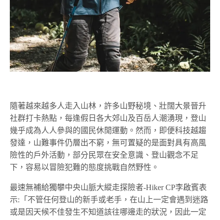
隨著越來越多人走入山林，許多山野秘境、壯闊大景晉升
社群打卡熱點，每逢假日各大郊山及百岳人潮湧現，登山
幾乎成為人人參與的國民休閒運動。然而，即便科技越趨
發達，山難事件仍層出不窮，無可置疑的是面對具有高風
險性的戶外活動，部分民眾在安全意識、登山觀念不足
下，容易以冒險犯難的態度挑戰自然野性。
最速無補給獨攀中央山脈大縱走探險者-Hiker CP李啟賓表
示:「不管任何登山的新手或老手，在山上一定會遇到迷路
或是因天候不佳發生不知道該往哪邊走的狀況，因此一定