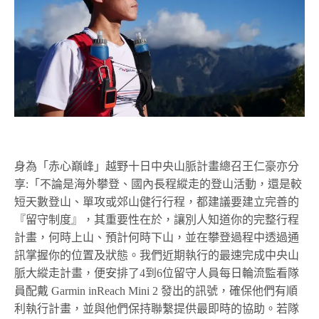
身為「赤心巔峰」越野十日中央山脈計畫總召王仁豪亦分
享:「不論是海外攀登、國內長程縱走的登山活動，還是較
短天數登山、單攻或郊山健行行程，都建議要建立完善的
『留守制度』，其重要性在於，讓別人知道你的完整行程
計畫，何時上山、預計何時下山，並在攀登過程中透過通
訊掌握你的位置及狀態。我們近期執行的最速完成中央山
脈大縱走計畫，便安排了4到6位留守人員每日輪流監看隊
員配戴 Garmin inReach Mini 2 發出的訊號，確保他們有順
利執行計畫，並與他們保持聯繫提供最即時的協助。若隊