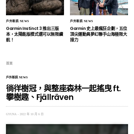
戶外新訊 NEWS
戶外新訊 NEWS
Garmin Instinct 3 推出三版
Garmin 史上最瘋狂企劃，五位
本，太陽能版模式還可以無限續
頂尖運動員夢幻聯手山海極限大
航！
接力
首頁
戶外新訊 NEWS
徜徉樹冠，與整座森林一起搖曳 ft.
攀樹趣、Fjällräven
GYUNA
2022 年 10 月 6 日