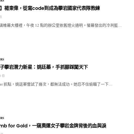
RS
】楊東偉，從寫code到成為攀岩國家代表隊教練
 日
璃帷幕大樓裡，午夜 12 點的辦公室依舊燈火通明。螢幕發出的冷冽藍…
RS
子攀岩潛力新星：姚廷蓁，手抓腳踩闖天下
0 日
oper 抓點，姚廷蓁嘗試了幾次，都無法成功。她忍不住偷瞄了一下…
RS
: Climb for Gold，一窺奧運女子攀岩金牌背後的血與淚