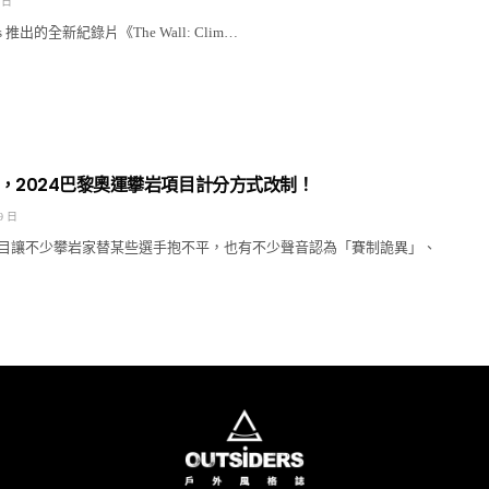
 日
ilms 推出的全新紀錄片《The Wall: Clim…
，2024巴黎奧運攀岩項目計分方式改制！
9 日
目讓不少攀岩家替某些選手抱不平，也有不少聲音認為「賽制詭異」、