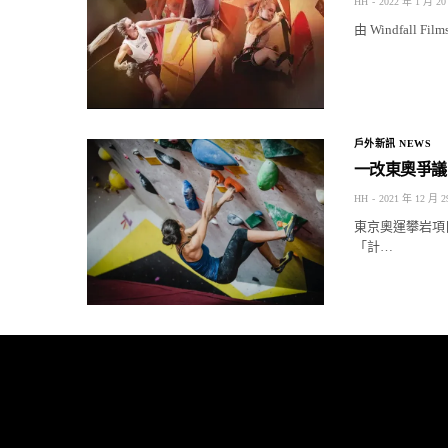
HH
2022 年 1 月 20
由 Windfall F
戶外新訊 NEWS
一改東奧爭議
HH
2021 年 12 月 2
東京奧運攀岩項
「計…