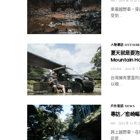
HH
2024 年 10 月 1
乘著越野車，穿
受到…
人物專訪 OUTSIDE
夏天就是要泡在
Mountain H
GYUNA
2024 年 7 
台灣擁有豐富的
以親…
戶外新訊 NEWS
專訪／愈崎嶇
HH
2023 年 11 月 2
跨上越野車，在
這是…