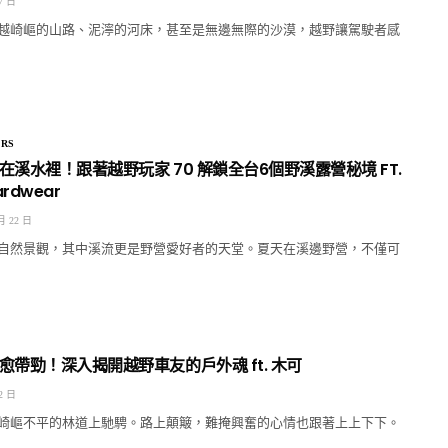
7 日
越崎嶇的山路、泥濘的河床，甚至是無邊無際的沙漠，越野讓駕駛者感
RS
溪水裡！跟著越野玩家 70 解鎖全台6個野溪露營秘境 FT.
ardwear
月 22 日
自然景觀，其中溪流更是野營愛好者的天堂。夏天在溪邊野營，不僅可
愈帶勁！深入揭開越野車友的戶外魂 ft. 木可
2 日
崎嶇不平的林道上馳騁。路上顛簸，難掩興奮的心情也跟著上上下下。