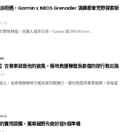
遇，Garmin x INEOS Grenadier 演繹都會荒野探索新
月 5 日
地林道，也融入城市日常。Garmin 與 INEOS Gren…
RS
】吉普車就是他的披風，極地救援聯盟吳泰億的逆行救災路
8 日
道上，吳泰億靜靜地守著自家的眼鏡行，親切地提供專業服務。但每當
DGE
的實用提醒，駕車越野先做好這5個準備