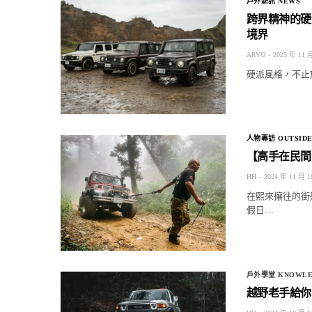
戶外新訊 NEWS
跨界精神的硬派相
境界
ARYO
2025 年 11 
硬派風格，不止於野
人物專訪 OUTSIDE
【高手在民間
HH
2024 年 11 月 1
在熙來攘往的街
假日…
戶外學堂 KNOWLE
越野老手給你