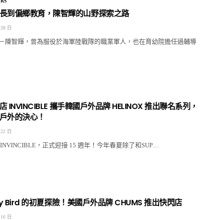
RS
長到偏鄉教育，陳智輝的山野探索之路
 28 日
－陳智輝，曾為服役於海軍陸戰隊的職業軍人，也在育幼院擔任過輔導
INVINCIBLE 攜手韓國戶外品牌 HELINOX 推出聯名系列，
戶外的決心！
 22 日
NVINCIBLE，正式迎接 15 週年！今年春夏除了和SUP…
by Bird 的初夏探險！美國戶外品牌 CHUMS 推出快閃店
 16 日