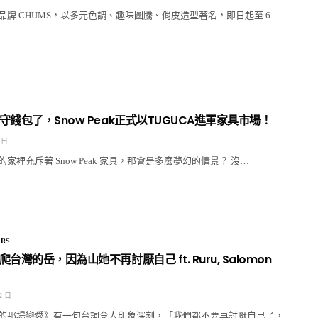
品牌 CHUMS，以多元色調、趣味圖騰、俏皮造型著名，即日起至 6…
錢包了，Snow Peak正式以TUGUCA進軍家具市場！
 日
家裡充斥著 Snow Peak 家具，那會是多麼夢幻的情景？ 沒…
RS
台灣的岳，因為山她不再討厭自己 ft. Ruru, Salomon
2 日
的那場戀愛》有一句台詞令人印象深刻，「我們都不要再討厭自己了，