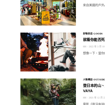
來自美國的戶外
好物好店 GOODS
就看你能否死守
HH
2022 年 3 月 10
想像一下，當你的
人物專訪 OUTSIDE
登日本的山、爬
VAYA
HH
2021 年 12 月 2
電影《我沒有談