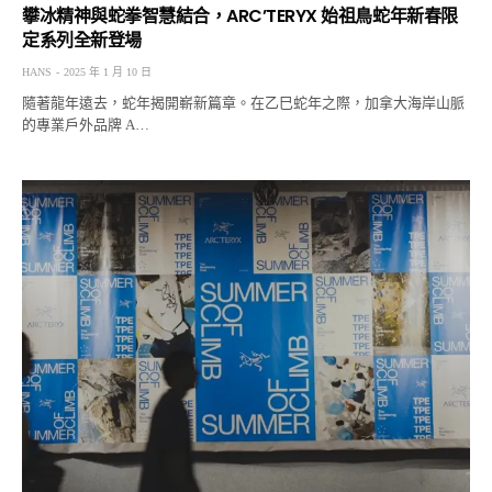
攀冰精神與蛇拳智慧結合，ARC’TERYX 始祖鳥蛇年新春限
定系列全新登場
HANS
2025 年 1 月 10 日
隨著龍年遠去，蛇年揭開嶄新篇章。在乙巳蛇年之際，加拿大海岸山脈
的專業戶外品牌 A…