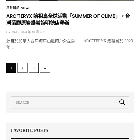
戶外新訊 NEWS
ARC’TERYX 始祖鳥全球活動「SUMMER OF CLIMB」，台
灣落腳原岩攀岩館明德店舉辦
GYUNA
2024 年 10 月 4 日
源⾃於加拿⼤⻄岸海岸⼭脈的⼾外品牌——ARC’TERYX 始祖⿃於 2023
年…
→
1
2
3
FAVORITE POSTS