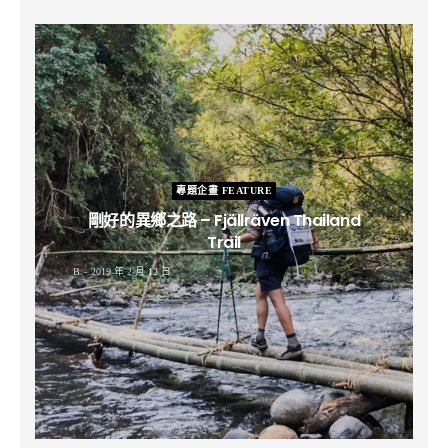
專題企畫 FEATURE
剛好的異鄉之路 – Fjällräven Thailand
Trail
B
2019 年 2 月 12 日