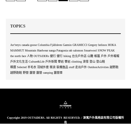
TOPICS
Arc'teryx
canada goose
Columbia
Fjällräven
Garmin
GRAMICCI
Gregory
helinox
HOKA
MAMMUT
Mountain Hardwear
nanga
Patagonia
rab
salomon
Smartwool
SNOW PEAK
the north face
人物 OUTSiDERs
健行
健行 hiking
台北戶外店
山難
帳篷
戶外
戶外報報
戶外文化生活 Culture&Life
戶外新聞
攀岩
攀岩 climbing
滑雪
登山
登山鞋
精選 Selected
羊毛衣
羽絨外套
衝浪
裝備逸品 stuff
走出戶外 OutdoorActivities
越野跑
越野跑鞋
野營
露營
露營 camping
露營車
Copyright 2019 OUTSiDERS. All RIGHTS RESERVED. / 澍寬戶外風格誌有限公司版權所
有