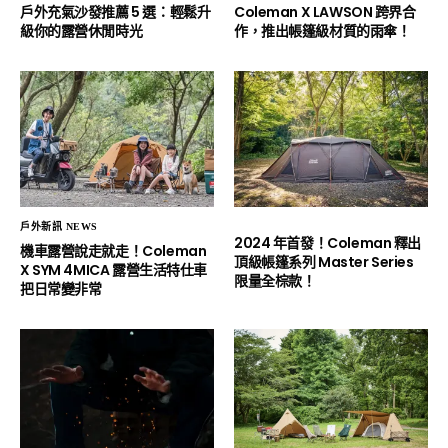
戶外充氣沙發推薦 5 選：輕鬆升
Coleman X LAWSON 跨界合
級你的露營休閒時光
作，推出帳篷級材質的雨傘！
戶外新訊 NEWS
2024 年首發！Coleman 釋出
機車露營說走就走！Coleman
頂級帳篷系列 Master Series
X SYM 4MICA 露營生活特仕車
限量全棕款！
把日常變非常