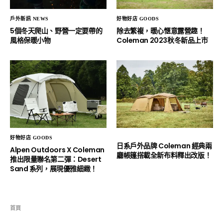
戶外新訊 NEWS
好物好店 GOODS
5個冬天爬山、野營一定要帶的
除去繁複，暖心愜意露營趣！
風格保暖小物
Coleman 2023秋冬新品上市
好物好店 GOODS
日系戶外品牌 Coleman 經典兩
Alpen Outdoors X Coleman
廳帳篷搭載全新布料釋出改版！
推出限量聯名第二彈：Desert
Sand 系列，展現優雅細緻！
首頁