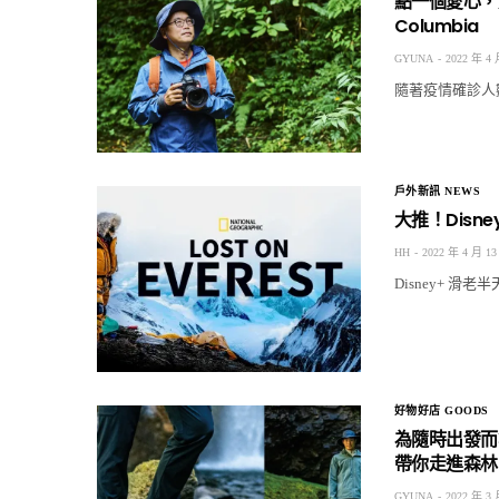
點一個愛心，
Columbia
GYUNA
2022 年 4 
隨著疫情確診人數
戶外新訊 NEWS
大推！Dis
HH
2022 年 4 月 13
Disney+ 
好物好店 GOODS
為隨時出發而
帶你走進森林
GYUNA
2022 年 3 