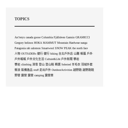
TOPICS
Arc'teryx
canada goose
Columbia
Fjällräven
Garmin
GRAMICCI
Gregory
helinox
HOKA
MAMMUT
Mountain Hardwear
nanga
Patagonia
rab
salomon
Smartwool
SNOW PEAK
the north face
人物 OUTSiDERs
健行
健行 hiking
台北戶外店
山難
帳篷
戶外
戶外報報
戶外文化生活 Culture&Life
戶外新聞
攀岩
攀岩 climbing
滑雪
登山
登山鞋
精選 Selected
羊毛衣
羽絨外套
衝浪
裝備逸品 stuff
走出戶外 OutdoorActivities
越野跑
越野跑鞋
野營
露營
露營 camping
露營車