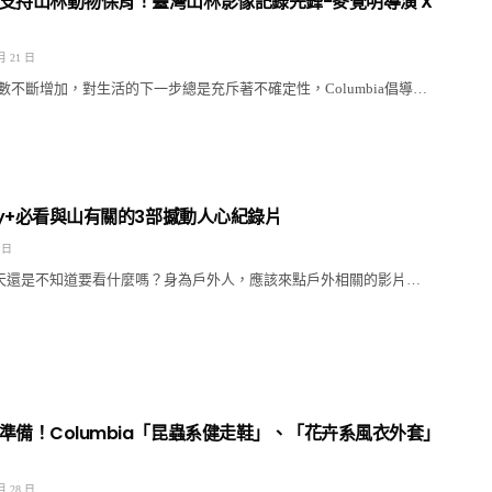
支持山林動物保育！臺灣山林影像記錄先鋒-麥覺明導演 X
月 21 日
不斷增加，對生活的下一步總是充斥著不確定性，Columbia倡導…
ney+必看與山有關的3部撼動人心紀錄片
 日
滑老半天還是不知道要看什麼嗎？身為戶外人，應該來點戶外相關的影片…
準備！Columbia「昆蟲系健走鞋」、「花卉系風衣外套」
月 28 日