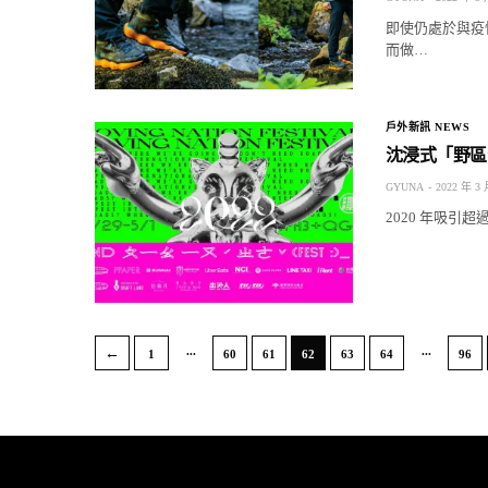
即使仍處於與疫
而做…
戶外新訊 NEWS
沈浸式「野區
GYUNA
2022 年 3 
2020 年吸引
...
...
←
1
60
61
62
63
64
96