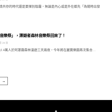
情共存的時代還是要揮別陰霾，無論是內心或是外在都先「為隨時出發
音樂祭」，漂遊者森林音樂祭回來了！
月 24 日
超過1.4萬人於阿罩霧森林漫遊三天兩夜，今年將在麗寶樂園再次集合…
→