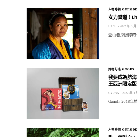
人物專訪 OUTSIDE
女力當道！Lh
HANS
2022 年 5 月
登山者探險隊的一名成
好物好店 GOODS
我要成為航海王！
王亞洲限定版
GYUNA
2022 年 4 
Garmin 201
人物專訪 OUTSIDE