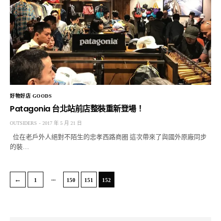
好物好店 GOODS
Patagonia 台北站前店整裝重新登場！
OUTSIDERS
2017 年 5 月 21 日
位在老戶外人絕對不陌生的忠孝西路商圈 這次帶來了與國外原廠同步
的裝…
...
←
1
150
151
152