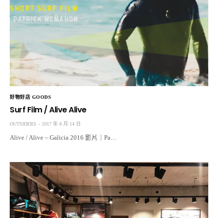
好物好店 GOODS
Surf Film / Alive Alive
OUTSIDERS
2017 年 8 月 14 日
Alive / Alive – Galicia 2016 影片｜Pa…