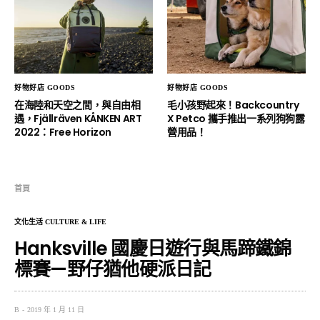
好物好店 GOODS
好物好店 GOODS
在海陸和天空之間，與自由相
毛小孩野起來！Backcountry
遇，Fjällräven KÅNKEN ART
X Petco 攜手推出一系列狗狗露
2022：Free Horizon
營用品！
首頁
文化生活 CULTURE & LIFE
Hanksville 國慶日遊行與馬蹄鐵錦
標賽—野仔猶他硬派日記
B
2019 年 1 月 11 日