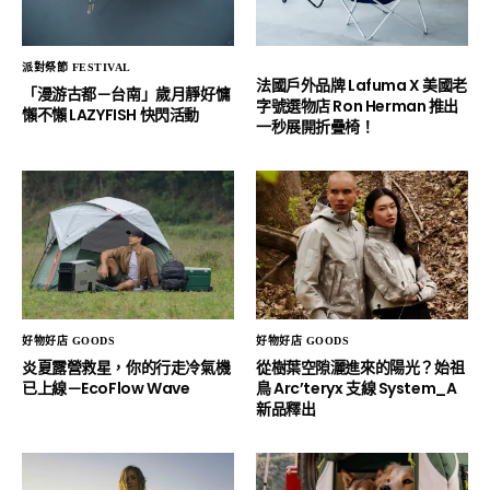
派對祭節 FESTIVAL
法國戶外品牌 Lafuma X 美國老
「漫游古都－台南」歲月靜好慵
字號選物店 Ron Herman 推出
懶不懶 LAZYFISH 快閃活動
一秒展開折疊椅！
好物好店 GOODS
好物好店 GOODS
炎夏露營救星，你的行走冷氣機
從樹葉空隙灑進來的陽光？始祖
已上線－EcoFlow Wave
鳥 Arc’teryx 支線 System_A
新品釋出