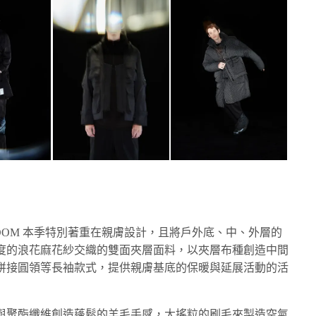
DOM 本季特別著重在親膚設計，且將戶外底、中、外層的
度的浪花麻花紗交織的雙面夾層面料，以夾層布種創造中間
拼接圓領等長袖款式，提供親膚基底的保暖與延展活動的活
與聚酯纖維創造蓬鬆的羊毛手感，大搖粒的刷毛來製造空氣