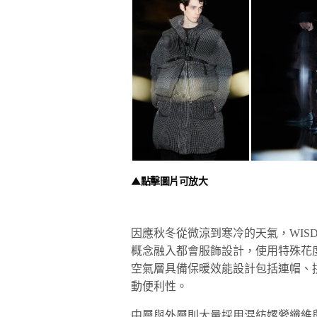
▲點擊圖片可放大
因應秋冬從微涼到寒冷的天氣，WIS
概念融入都會服飾設計，使用特殊花
空氣層具備保暖效能設計包括連帽、
動便利性。
中層與外層則大量採用混紡嫘縈纖維