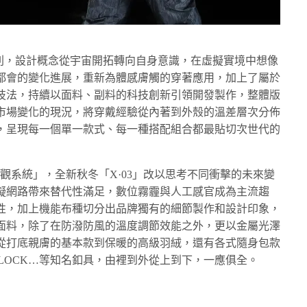
全新季度系列，設計概念從宇宙開拓轉向自身意識，在虛擬實境中想像
都會的變化進展，重新為體感膚觸的穿著應用，加上了屬於
技法，持續以面料、副料的科技創新引領開發製作，整體版
市場變化的現況，將穿戴經驗從內著到外殼的溫差層次分佈
，呈現每一個單一款式、每一種搭配組合都最貼切次世代的
宙觀系統」，全新秋冬「X·03」改以思考不同衝擊的未來變
擬網路帶來替代性滿足，數位霧霾與人工感官成為主流趨
性，加上機能布種切分出品牌獨有的細節製作和設計印象，
面料，除了在防潑防風的溫度調節效能之外，更以金屬光澤
從打底親膚的基本款到保暖的高級羽絨，還有各式隨身包款
FIDLOCK…等知名釦具，由裡到外從上到下，一應俱全。