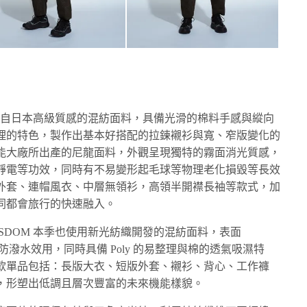
用來自日本高級質感的混紡面料，具備光滑的棉料手感與縱向
理的特色，製作出基本好搭配的拉鍊襯衫與寬、窄版變化的
能大廠所出產的尼龍面料，外觀呈現獨特的霧面消光質感，
靜電等功效，同時有不易變形起毛球等物理老化損毀等長效
外套、連帽風衣、中層無領衫，高領半開襟長袖等款式，加
同都會旅行的快速融入。
SDOM 本季也使用新光紡織開發的混紡面料，表面
具防潑水效用，同時具備 Poly 的易整理與棉的透氣吸濕特
款單品包括：長版大衣、短版外套、襯衫、背心、工作褲
，形塑出低調且層次豐富的未來機能樣貌。