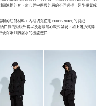
斜開連帽外套、背心等中層與外層的不同選擇，造型視覺感
尼龍材料，內裡填充使用 600FP/300kg 的羽絨
配置多樣收納口袋的短版外套以及羽絨背心款式呈現，加上可拆式脖
輕便保暖且防潑水的機能選擇。