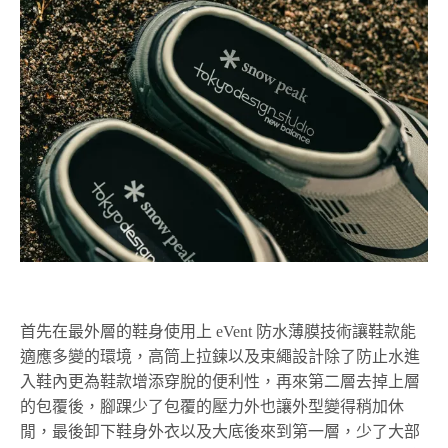
首先在最外層的鞋身使用上 eVent 防水薄膜技術讓鞋款能
適應多變的環境，高筒上拉鍊以及束繩設計除了防止水進
入鞋內更為鞋款增添穿脫的便利性，再來第二層去掉上層
的包覆後，腳踝少了包覆的壓力外也讓外型變得稍加休
閒，最後卸下鞋身外衣以及大底後來到第一層，少了大部