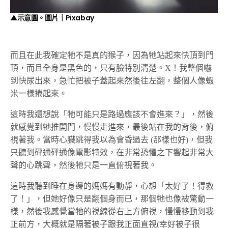
▲示意圖。圖片｜Pixabay
而且在此我確定牠不是真的猴子，因為牠站起來快頂到門
頂，而且全身是黑色的，只有臉特別清楚。X！我整個嚇
到快尿出來，急忙把被子蓋起來然後往左翻，整個人像蝦
米一樣捲起來。
這時我還想說「牠可能只是路過應該不會進來？」，然後
就感覺到牠推開門，慢慢走進來，最後站在我的背後，俯
視著我。當時心臟跳得我以為會昏過去 (那樣也好)，但我
只聽到砰通砰通像電影特效，在非常恐懼之下響起非常大
聲的心跳聲，然後牠只是一直俯視著我。
這時我聽到睡在身邊的媽媽有動靜，心想「太好了！得救
了！」，但她好像只是翻個身而已，那個牠也像被驚動一
樣，然後我感覺當牠的視線從右上方俯視，慢慢移動到我
正前方，大概就是隔著被子跟我正面直視(幸好被子很