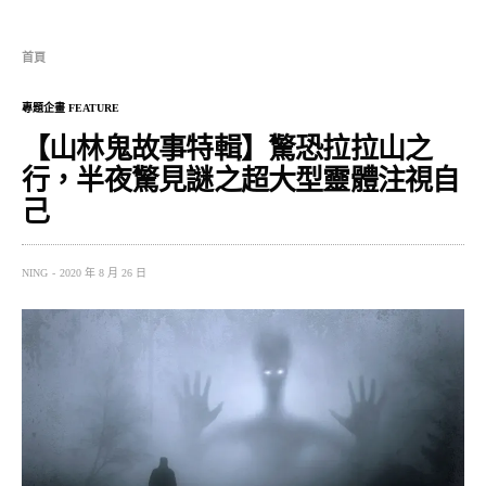
首頁
專題企畫 FEATURE
【山林鬼故事特輯】驚恐拉拉山之
行，半夜驚見謎之超大型靈體注視自
己
NING
2020 年 8 月 26 日