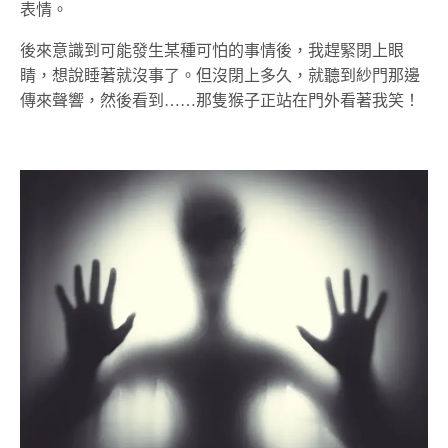
表情。
後來意識到可能發生某種可怕的事情後，我趕緊閉上眼
睛，想說睡著就沒事了。但沒閉上多久，就聽到紗門那邊
傳來聲響，然後看到……那隻猴子正站在門外看著我笑！