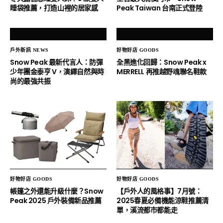
睡袋推薦，打造山裡的居家感
Peak Taiwan 台南正式登陸
戶外新訊 NEWS
好物好店 GOODS
Snow Peak 最新代言人：防彈
全黑進化回歸：Snow Peak x
少年團金泰亨 V，演繹自然與時
MERRELL 再推越野魂聯名鞋款
尚的最強共振
好物好店 GOODS
好物好店 GOODS
帳篷之外還能升級什麼？Snow
【戶外人的風格事】7月號：
Peak 2025 戶外裝備新品推薦
2025春夏必備機能涼鞋推薦清
單，溪流都市都能走