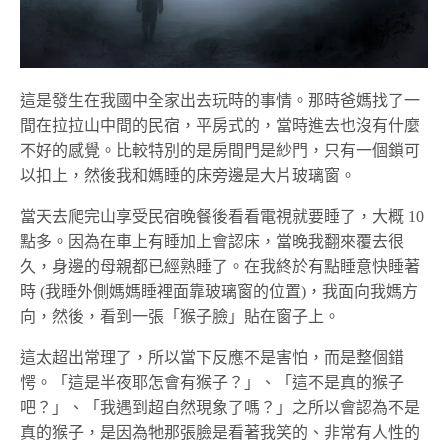
這是發生在我國中全家出去玩時的事情。那時爸媽找了一
間在拉拉山中間的民宿，平房式的，當時進去也沒有什麼
不好的感覺。比較特別的是房間門是紗門，只有一個鎖可
以扣上，然後我和媽睡的床旁邊是大片玻璃窗。
當天去爬完山享受民宿晚餐後看看電視就要睡了，大概 10
點多。因為在車上有睡加上會認床，當晚我翻來覆去很
久，身邊的母親都已經熟睡了。在我終於有點睡意快睡著
時 (我睡外側媽媽睡裡面靠玻璃窗的位置)，我面向我媽方
向，然後，看到一張「猴子臉」貼在窗子上。
這太超出常理了，所以當下反應不是害怕，而是整個錯
愕。「這是半夜耶怎會有猴子？」、「這不是真的猴子
吧？」、「我遇到超自然現象了嗎？」之所以會認為不是
真的猴子，是因為牠那張臉是看著我笑的、非常有人性的