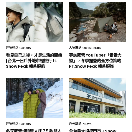
好物好店 GOODS
人物專訪 OUTSIDERS
看見自己之後，才是生活的開始
專訪露營 YouTuber「鴦鴦大
| 台北一日戶外城市輕旅行 ft.
盜」，冬季露營的全方位策略
Snow Peak 韓系服飾
FT.Snow Peak 韓系服飾
好物好店 GOODS
戶外新訊 NEWS
冬天露營想睡雙人床？5 款雙人
全台最大規模門市，Snow