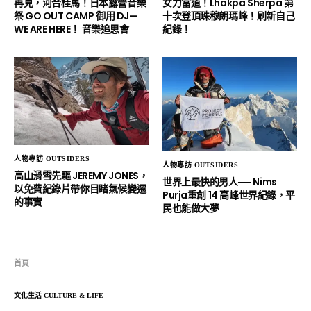
再見，河合桂馬！日本露營音樂
女力當道！Lhakpa Sherpa 第
祭 GO OUT CAMP 御用 DJ—
十次登頂珠穆朗瑪峰！刷新自己
WE ARE HERE！ 音樂追思會
紀錄！
人物專訪 OUTSIDERS
人物專訪 OUTSIDERS
高山滑雪先驅 JEREMY JONES，
世界上最快的男人── Nims
以免費紀錄片帶你目睹氣候變遷
Purja重創 14 高峰世界紀錄，平
的事實
民也能做大夢
首頁
文化生活 CULTURE & LIFE