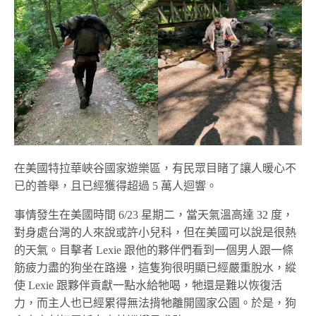
在美國特拉華峽谷國家遊樂區，有民眾目睹了讓人暖心不
已的善舉，且已經獲得超過 5 萬人迴響。
事情發生在美國時間 6/23 星期二，當天氣溫高達 32 度，
對身處台灣的人來說或許小兒科，但在美國可以說是很熱
的天氣。目擊者 Lexie 跟他的夥伴們看到一個男人跟一條
筋疲力盡的狗坐在路邊，這隻狗很明顯已經嚴重脫水，縱
使 Lexie 跟夥伴貢獻一點水給牠喝，牠還是難以恢復活
力，而主人也已經累得無法揹牠離開國家公園。於是，狗