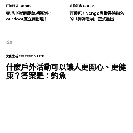
好物好店 GOODS
好物好店 GOODS
替毛小孩添購這5種配件，
可愛死！Nanga與獸醫院聯名
outdoor感立刻出現！
的「狗狗睡袋」正式推出
首頁
文化生活 CULTURE & LIFE
什麼戶外活動可以讓人更開心、更健
康？答案是：釣魚
HH
2020 年 6 月 25 日