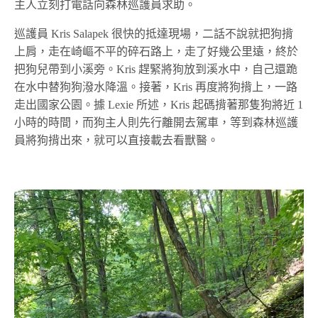
主人立刻打電話向森林巡護員求助。
巡護員 Kris Salapek 很快的抵達現場，二話不說就把狗揹
上肩，走在崎嶇不平的碎石路上，走了好幾公里遠，終於
把狗兒帶到小溪旁。Kris 趕緊將狗放到溪水中，自己還跪
在水中替狗狗潑水降溫。接著，Kris 再度將狗揹上，一路
走出國家公園。據 Lexie 所述，Kris 起碼揹著那隻狗將近 1
小時的時間，而狗主人則先行離開去駕車，等到森林巡護
員將狗揹出來，就可以直接載去看獸醫。