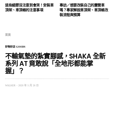
這些細節沒注意到會哭！安裝車
專訪／想要改裝自己的露營車
頂架、車頂帳的注意事項
嗎？專家解說車頂架、車頂帳改
裝流程與預算
首頁
好物好店 GOODS
不輸氣墊的紮實腳感，SHAKA 全新
系列 AT 竟敢說「全地形都能掌
握」？
WALKER
2020 年 5 月 26 日