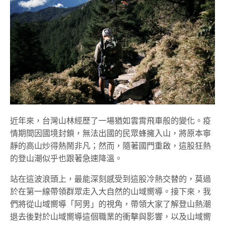
近年來，台灣山林經歷了一場猶如雲霄飛車般的變化。疫
情期間因國境封鎖，無法出國的民眾蜂擁入山，將原本寧
靜的高山炒得熱鬧非凡；然而，隨著國門重啟，這股狂熱
的登山潮似乎也跟著急速降溫。
站在這波浪頭上，最能深刻感受到這股冷熱交替的，莫過
於在第一線帶領群眾走入大自然的山域嚮導。接下來，我
們將從山域嚮導「阿男」的視角，帶領大家了解登山熱潮
退去後對於山域嚮導這個職業的衝擊與影響，以及山域嚮