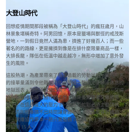
大登山時代
回想疫情期間那段被稱為「大登山時代」的瘋狂歲月，山
林景象堪稱奇特。阿男回憶，原本是獵場與獸徑的戒茂斯
營地，一到假日竟然人滿為患，擠進了好幾百人；而一些
著名的的路線，更是擁擠到像是在排什麼限量商品一樣，
大排長龍，隊伍在低溫中越走越冷，無形中增加了意外發
生的風險。
這股熱潮，為產業帶來了極端過載的勞動狀態。當時阿男
的接單量滿到令他難以消化，那種一整週完全無法休息的
地獄班表，對他而言是日常。「我剛帶完一團下山，又得
立刻無縫接軌接下協作的工作，結束後緊接著又繼續帶
團。」在這般龐大的壓力下，他甚至忙到必須主動請病
假，否則根本擠不出時間讓身體喘息。不止嚮導被操到
爆，就連協作原本一趟只需服務 10 名山友，當時也被迫
增加到 15 人。