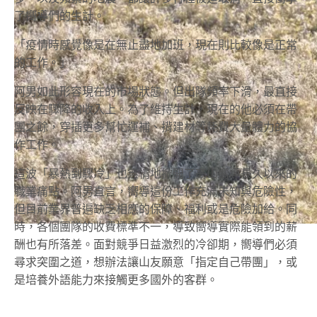
了嚮導們的生計。
「疫情時感覺像是在無止盡地加班，現在則比較像是正常
的工作。」
阿男如此形容現在的市場狀態。但出隊頻率下滑，最直接
反映在驟降的收入上。為了維持生計，現在的他必須在帶
團之餘，穿插更多幫忙運補、揹建材等耗費大量體力的協
作工作。
這波「暴熱到驟冷」也無情地掀開了高山嚮導長久以來的
職業痛點。阿男直言，嚮導這份工作充滿未知與危險性，
但目前業界普遍缺乏相應的保障、福利或是危險加給。同
時，各個團隊的收費標準不一，導致嚮導實際能領到的薪
酬也有所落差。面對競爭日益激烈的冷卻期，嚮導們必須
尋求突圍之道，想辦法讓山友願意「指定自己帶團」，或
是培養外語能力來接觸更多國外的客群。