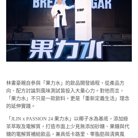
林書豪親自參與「果力水」的飲品開發過程，從產品方
向、配方討論到風味測試皆投入大量心力。對他而言，
「果力水」不只是一款飲料，更是「重新定義生活」理念
的延伸實踐。
「JLIN x PASSION 24 果力水」以椰子水為基底，添加綠
茶萃取及電解質，打造市面上少見無添加砂糖、果糖與代
糖的電解質補給飲品，兼具低卡路里、零脂肪與清爽風