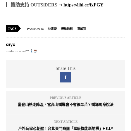
▎贊助支持 OUTSiDERS ⇢
https://lihi.cc/fxFGY
TAGS
PASSION 24
林書豪
運動飲料
電解質
aryo
outdoor coded™
Share This
PREVIOUS ARTICLE
當登山熱潮降溫，當高山嚮導會不會很辛苦？嚮導現身說法
NEXT ARTICLE
戶外玩家必朝聖！台北東門商圈「頂級機能新地標」HELLY