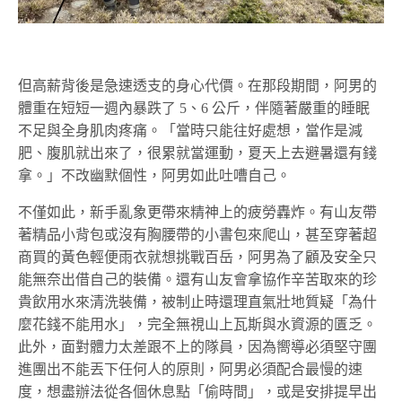
但高薪背後是急速透支的身心代價。在那段期間，阿男的
體重在短短一週內暴跌了 5、6 公斤，伴隨著嚴重的睡眠
不足與全身肌肉疼痛。「當時只能往好處想，當作是減
肥、腹肌就出來了，很累就當運動，夏天上去避暑還有錢
拿。」不改幽默個性，阿男如此吐嘈自己。
不僅如此，新手亂象更帶來精神上的疲勞轟炸。有山友帶
著精品小背包或沒有胸腰帶的小書包來爬山，甚至穿著超
商買的黃色輕便雨衣就想挑戰百岳，阿男為了顧及安全只
能無奈出借自己的裝備。還有山友會拿協作辛苦取來的珍
貴飲用水來清洗裝備，被制止時還理直氣壯地質疑「為什
麼花錢不能用水」，完全無視山上瓦斯與水資源的匱乏。
此外，面對體力太差跟不上的隊員，因為嚮導必須堅守團
進團出不能丟下任何人的原則，阿男必須配合最慢的速
度，想盡辦法從各個休息點「偷時間」，或是安排提早出