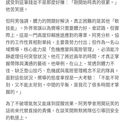
感受到這筆錢並不是那麼好賺：「剛開始時真的很累。」
他苦笑道。
但阿男強調，體力的問題好解決，真正困難的是其他「軟
技能」。外界常誤以為嚮導只需要體力好、會認路，但實
際上，這是一門高度仰賴進退應對的專業。阿男分析，協
作的工作性質相對單純，主要靠勞力付出；但作為一名山
域嚮導，核心能力是「危機應變與風險管理」，必須能冷
靜處理任何突發狀況。他花了將近兩年的時間，才真正掌
握帶隊與溝通的藝術。他舉例，在山上，常遇到體力不
佳、缺乏登山技巧、危機感與風險管理概念不足的隊員。
面對這些狀況，嚮導的態度拿捏是一大考驗：「不能不苛
刻，又不能太苛刻。中間的平衡，是我花了很多時間才掌
握的。」
為了不破壞氣氛又能達到提醒效果，阿男學會用開玩笑的
話術來代替直接的責備，在談笑間默默將隊伍引導回安全
的軌道上。