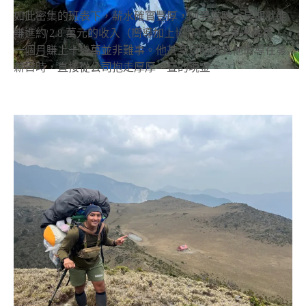
如此密集的班表下，薪水確實豐厚，阿男當時一星期就能
賺進約 2.8 萬元的收入（嚮導加上協作），如果不休息，
一個月賺上十幾萬並非難事。他甚至目睹過其他嚮導在發
薪日時，直接從公司抱走厚厚一疊的現金。