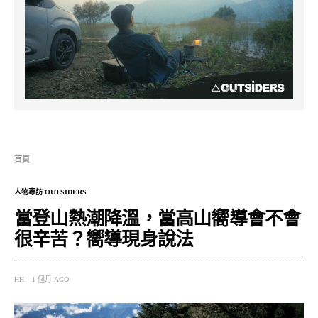
首頁
人物專訪 OUTSIDERS
當登山熱潮降溫，當高山嚮導會不會
很辛苦？嚮導現身說法
HH
1 個月 AGO