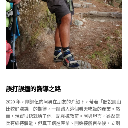
誤打誤撞的嚮導之路
2020 年，剛退伍的阿男在朋友的介紹下，帶著「聽說爬山
比較好賺錢」的期待，一腳踏入這個看天吃飯的產業。然
而，現實很快就給了他一記震撼教育。阿男坦言，雖然當
兵有維持體能，但真正踏進產業、開始接觸百岳後，立刻