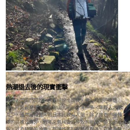
熱潮退去後的現實衝擊
然而，當國門開放、大家紛紛出國後，登山熱潮迅速退
燒。阿男觀察到，現在的山上明顯冷清許多，年輕人大量
減少，通常只有週末假日才比較有人潮。除了旅遊市場轉
移的排擠效應外，近年來氣候變遷導致的颱風、豪大雨增
多，以及頻繁的地震，都讓許多行程被迫取消，直接衝擊