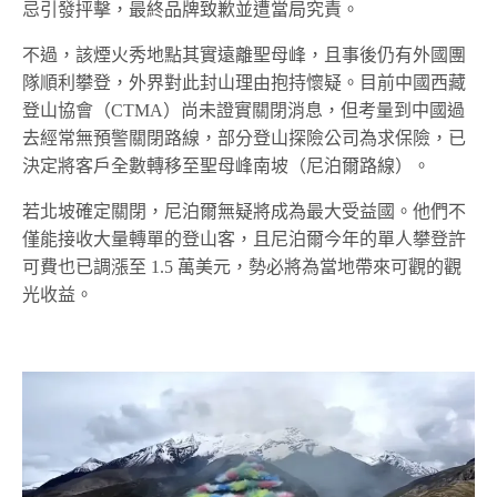
忌引發抨擊，最終品牌致歉並遭當局究責。
不過，該煙火秀地點其實遠離聖母峰，且事後仍有外國團
隊順利攀登，外界對此封山理由抱持懷疑。目前中國西藏
登山協會（CTMA）尚未證實關閉消息，但考量到中國過
去經常無預警關閉路線，部分登山探險公司為求保險，已
決定將客戶全數轉移至聖母峰南坡（尼泊爾路線）。
若北坡確定關閉，尼泊爾無疑將成為最大受益國。他們不
僅能接收大量轉單的登山客，且尼泊爾今年的單人攀登許
可費也已調漲至 1.5 萬美元，勢必將為當地帶來可觀的觀
光收益。