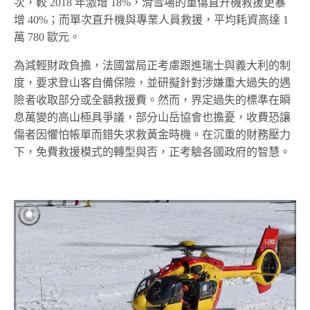
次，較 2018 年激增 18%，滑雪場的重傷直升機救援更暴
增 40%；而單次直升機與專業人員救援，平均耗資高達 1
萬 780 歐元。
為減輕財政負擔，法國當局正考慮跟進瑞士與義大利的制
度，要求登山客自備保險，並研擬針對涉嫌重大過失的遇
險者收取部分或全額救援費。然而，界定過失的標準在瞬
息萬變的高山極具爭議，部分山岳協會也擔憂，收費恐讓
傷者因懼怕帳單而錯失求救黃金時機。在沉重的財務壓力
下，免費救援模式的轉型與否，正考驗各國政府的智慧。