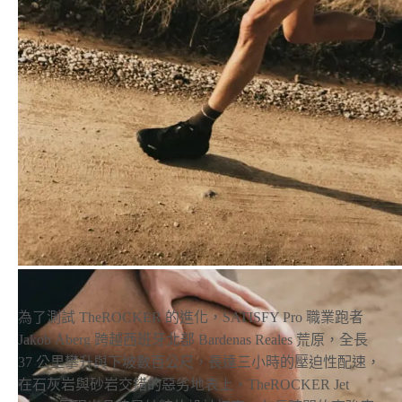
為了測試 TheROCKER 的進化，SATISFY Pro 職業跑者
Jakob Åberg
跨越西班牙北部 Bardenas Reales 荒原，
全長
37 公里
攀升與下坡數百公尺，
長達三小時的壓迫性配速，
在
石灰岩與砂岩交錯的惡劣地表上，TheROCKER Jet