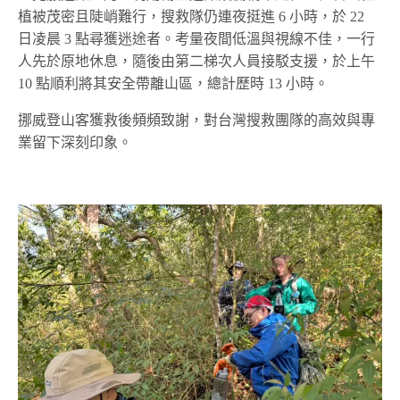
植被茂密且陡峭難行，搜救隊仍連夜挺進 6 小時，於 22
日凌晨 3 點尋獲迷途者。考量夜間低溫與視線不佳，一行
人先於原地休息，隨後由第二梯次人員接駁支援，於上午
10 點順利將其安全帶離山區，總計歷時 13 小時。
挪威登山客獲救後頻頻致謝，對台灣搜救團隊的高效與專
業留下深刻印象。