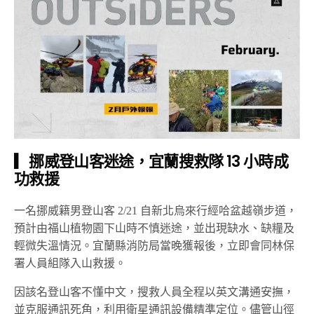
▎挪威登山客迷途，宜蘭搜救隊 13 小時成
功救援
一名挪威籍男登山客 2/21 自新北烏來行經哈盆越嶺步道，
預計由福山植物園下山時不慎迷途，並出現缺水、缺糧及
輕微失溫情況。宜蘭縣消防局當晚獲報後，立即會同林保
署人員組隊入山救援。
因該名登山客不懂中文，搜救人員全程以英文溝通安撫，
並克服通訊死角，利用衛星通訊設備精準定位。儘管山徑