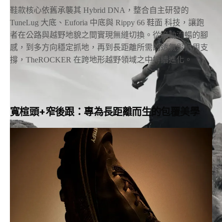
鞋款核心依舊承襲其 Hybrid DNA，整合自主研發的
TuneLug 大底、Euforia 中底與 Rippy 66 鞋面 科技，讓跑
者在公路與越野地貌之間實現無縫切換。從滾動流暢的腳
感，到多方向穩定抓地，再到長距離所需的透氣與耐用支
撐，TheROCKER 在跨地形越野領域之中持續進化。
寬楦頭+窄後跟
：專為長距離而生的包覆美學