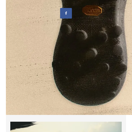
Share This
PREVIOUS ARTICLE
靜岡特輯 / 從豪華露營到坐擁富士山的私人桑拿旅宿，靜岡 3 間野奢
感住宿推薦
NEXT ARTICLE
【戶外報報】2026年2月：挪威登山客宜蘭獲救/加州雪崩釀9死/聖
母峰北坡傳封山/法擬收山難救援費
台灣第一戶外潮流媒體品牌