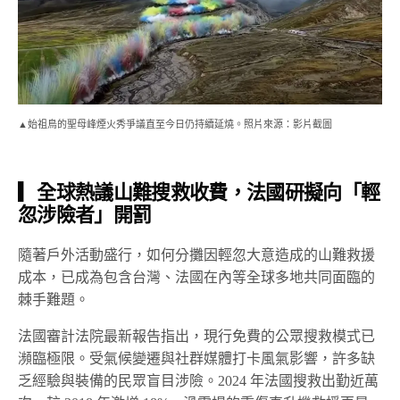
▲始祖鳥的聖母峰煙火秀爭議直至今日仍持續延燒。照片來源：影片截圖
▎全球熱議山難搜救收費，法國研擬向「輕
忽涉險者」開罰
隨著戶外活動盛行，如何分攤因輕忽大意造成的山難救援
成本，已成為包含台灣、法國在內等全球多地共同面臨的
棘手難題。
法國審計法院最新報告指出，現行免費的公眾搜救模式已
瀕臨極限。受氣候變遷與社群媒體打卡風氣影響，許多缺
乏經驗與裝備的民眾盲目涉險。2024 年法國搜救出勤近萬