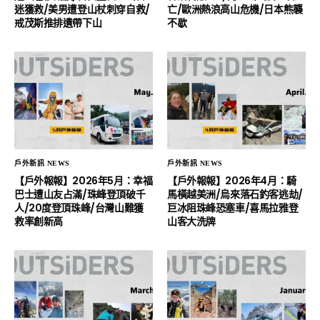
迷獲救/美男遭登山杖刺穿自救/
亡/歐洲熱浪高山危機/日本熊襲
戒茂斯推排遺帶下山
不歇
戶外新訊 NEWS
戶外新訊 NEWS
【戶外報報】2026年5月：幸福
【戶外報報】2026年4月：騎
巴士遭山友占滿/珠峰登頂破千
馬橫越美洲/烏來落石釣客逃劫/
人/20度登頂珠峰/台灣山難獲
巨冰阻珠峰恐塞車/喜馬拉雅登
救率創新高
山客大洗牌