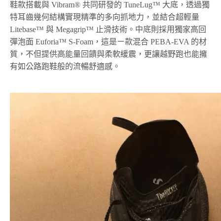
鞋款搭載與 Vibram® 共同研發的 TuneLug™ 大底，透過獨
特耳齒幾何結構實現精準的多向抓地力，並結合超輕量
Litebase™ 與 Megagrip™ 止滑技術。中底則採用獨家高回
彈泡面 Euforia™ S-Foam，這是ㄧ款混合 PEBA-EVA 的材
質，不但提供高能量回饋與柔軟緩震，更讓越野跑也能擁
有如公路跑鞋般的流暢舒適感。