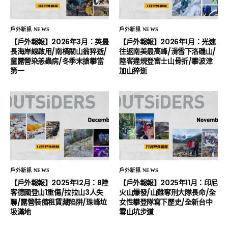
戶外新訊 NEWS
戶外新訊 NEWS
【戶外報報】2026年3月：英最
【戶外報報】2026年1月：光速
長海岸線啟用/南橫關山翁猝逝/
往返南美最高峰/滑雪下洛磯山/
童露營染恙蟲病/冬季末搶攀當
陸客違規登富士山骨折/攀波津
第一
加山猝逝
戶外新訊 NEWS
戶外新訊 NEWS
【戶外報報】2025年12月：8陸
【戶外報報】2025年11月：印尼
客德國登山1重傷/拉拉山3人失
火山爆發/山難奪刑大隊長命/全
聯/露營裝備租賃藏陷阱/珠峰垃
女性攀登隊寫下歷史/全新台中
圾滿地
雪山坑步道