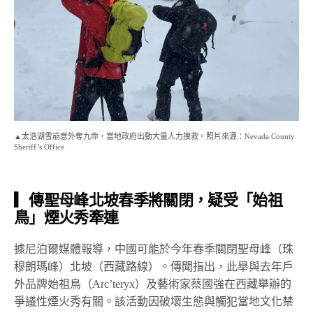
▲太浩湖雪崩意外奪九命，當地政府出動大量人力搜救。照片來源：Nevada County
Sheriff’s Office
▎傳聖母峰北坡春季將關閉，疑受「始祖
鳥」煙火秀牽連
據尼泊爾媒體報導，中國可能於今年春季關閉聖母峰（珠
穆朗瑪峰）北坡（西藏路線）。傳聞指出，此舉與去年戶
外品牌始祖鳥（Arc’teryx）及藝術家蔡國強在西藏舉辦的
爭議性煙火秀有關。該活動因破壞生態與觸犯當地文化禁