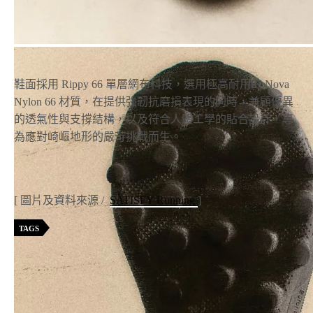
鞋面採用 Rippy 66 單層網布科技，選用極高耐用的 Nova
Nylon 66 材質，在提供強韌抗磨損表現的同時，兼顧優異
的透氣性與支撐結構，以及符合人體工學的貼合設計，專
為應對崎嶇地形的嚴苛挑戰而生。
[
圖片及資料來源
/
SATISFY Running
]
TAGS
SATISFY
越野跑
越野跑鞋
aryo
outdoor coded™