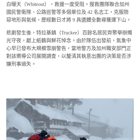
白曚天（Whiteout），救援一度受阻。搜救團隊聯合加州
國民警衛隊、公路巡警等多個單位及 42 名志工，克服險
惡地形與氣候，歷經數日才將 9 具遺體全數尋獲運下山。
悲劇發生後，特拉基鎮（Truckee）百餘名居民齊聚舉辦燭
光守夜，獻上紙鶴與鮮花悼念。由於隊伍出發前，氣象中
心早已發布大規模雪崩警告，當地警方及加州職安部門正
對該嚮導公司展開調查，以釐清其執意出團的決策是否涉
嫌刑事過失。