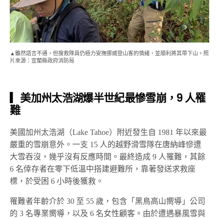
▲雖然語言不通，但搜救隊員仍極力安撫挪威登山客的情緒，並順利將其帶下山。照
片來源：宜蘭縣政府消防局
▎美加州太浩湖爆半世紀最慘雪崩，9 人罹
難
美國加州太浩湖（Lake Tahoe）附近發生自 1981 年以來最
嚴重的雪崩意外。一支 15 人的越野滑雪隊在唐納峰慘遭
大雪吞沒，幾乎沒有反應時間。最終造成 9 人罹難，其餘
6 名倖存者在零下低溫中搭建避難所，靠著發送求救座
標，於受困 6 小時後獲救。
罹難者年齡介於 30 至 55 歲，包含「黑鳥高山嚮導」公司
的 3 名專業嚮導，以及 6 名女性顧客。由於遭遇暴風雪與