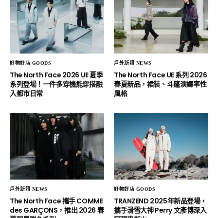
好物好店 GOODS
戶外新訊 NEWS
The North Face 2026 UE 夏季
The North Face UE 系列 2026
系列登場！一件多穿機能穿搭融
春夏新品，裙裝、斗篷演繹率性
入都市日常
風格
戶外新訊 NEWS
好物好店 GOODS
The North Face 攜手 COMME
TRANZEND 2025年新品登場，
des GARÇONS，推出 2026 春
攜手滑雪大神 Perry 文彥博深入