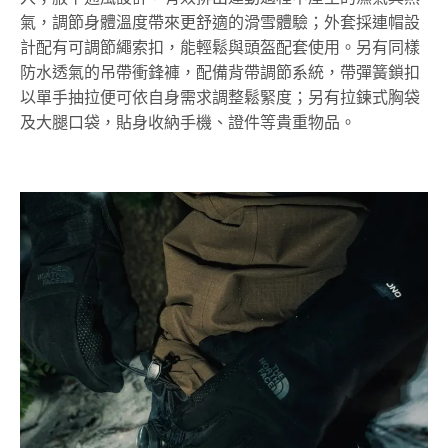
氣，調節身體溫度帶來更舒適的滑雪體驗；外套採連帽設
計配有可調節繩索扣，能輕鬆與頭盔配套使用。另有同樣
防水透氣的吊帶衝鋒褲，配備背帶調節系統，帶彈簧鎖扣
以單手抽拉便可依自身需求調整鬆緊度；另有拉鍊式胸袋
及大腿口袋，貼身收納手機、證件等貴重物品。