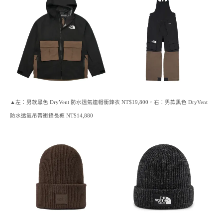
▲左：男款黑色 DryVent 防水透氣連帽衝鋒衣 NT$19,800，右：男款黑色 DryVent
防水透氣吊帶衝鋒長褲 NT$14,880