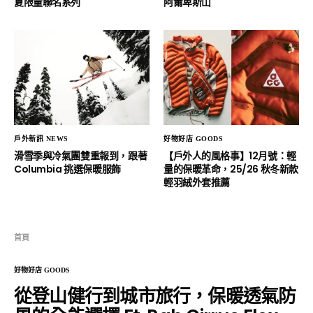
夏限量聯名系列
阿爾卑斯山
戶外新訊 NEWS
好物好店 GOODS
滑雪季與冷氣團雙重報到，跟著
【戶外人的風格事】12月號：輕
Columbia 挑選保暖服飾
量的保暖革命，25/26 秋冬新款
輕羽絨外套推薦
首頁
好物好店 GOODS
從登山健行到城市旅行，保暖透氣防