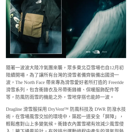
隨著一波波大陸冷氣團來襲，眾多東北亞雪場也自12月初
陸續開場，為了讓所有台灣的滑雪者備齊裝備出國滑一
波，The North Face 帶來專為滑雪愛好者所打造的 Freeride
滑雪系列，包含衝鋒衣及吊帶衝鋒褲、保暖服飾配件等
等，防風防雨雪的機能之外，雪地穿搭也能帥一波。
Dragline 滑雪服採用 DryVent™ 防風科技及 DWR 防潑水技
術，在雪場風雪交加的環境中，築起一道安全「屏障」，
輕鬆應對山上多變氣候。衝鋒衣內置雪裙有效減少風雪侵
入；腋下通風設計，有效排出運動過程中產生的濕氣與熱