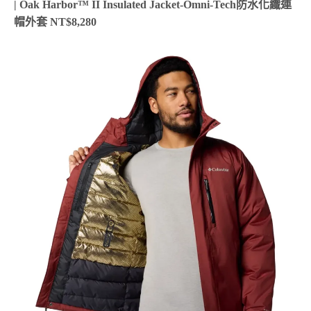
| Oak Harbor™ II Insulated Jacket-Omni-Tech防水化纖連
帽外套 NT$8,280