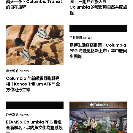
兩天一夜 × Columbia Transit
圖， 三組戶外旅人與
的自在旅程
Columbia 的城市與自然共感旅
程
戶外新訊 NEWS
島嶼生活穿搭提案！Columbia
PFG 海邊風格新上市，年中慶同
步開跑
戶外新訊 NEWS
Columbia 全新緩震野跑鞋亮
相！Konos Trillium ATR™ 全
方位地形主宰
戶外新訊 NEWS
BEAMS x Columbia PFG 春夏
全新聯名，以釣魚文化為靈感設