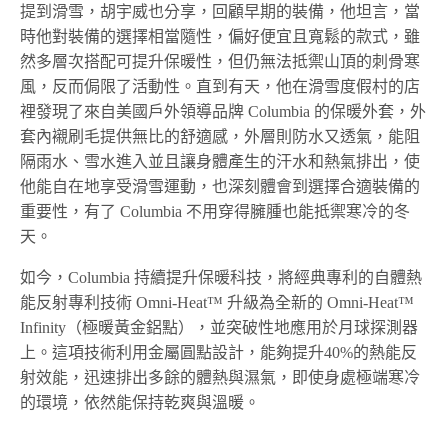
提到滑雪，胡宇威也分享，回顧早期的裝備，他坦言，當
時他對裝備的選擇相當隨性，偏好便宜且寬鬆的款式，雖
然多層次搭配可提升保暖性，但仍無法抵禦山頂的刺骨寒
風，反而侷限了活動性。直到有天，他在滑雪度假村的店
裡發現了來自美國戶外領導品牌 Columbia 的保暖外套，外
套內襯刷毛提供無比的舒適感，外層則防水又透氣，能阻
隔雨水、雪水進入並且讓身體產生的汗水和熱氣排出，使
他能自在地享受滑雪運動，也深刻體會到選擇合適裝備的
重要性，有了 Columbia 不用穿得臃腫也能抵禦寒冷的冬
天。
如今，Columbia 持續提升保暖科技，將經典專利的自體熱
能反射專利技術 Omni-Heat™ 升級為全新的 Omni-Heat™
Infinity（極暖黃金鋁點），並突破性地應用於月球探測器
上。這項技術利用金屬圓點設計，能夠提升40%的熱能反
射效能，迅速排出多餘的體熱與濕氣，即使身處極端寒冷
的環境，依然能保持乾爽與溫暖。