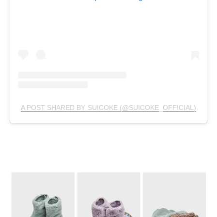
A POST SHARED BY SUICOKE (@SUICOKE_OFFICIAL)