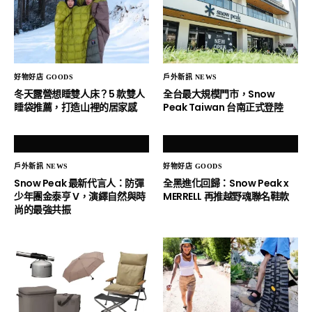
好物好店 GOODS
戶外新訊 NEWS
冬天露營想睡雙人床？5 款雙人
全台最大規模門市，Snow
睡袋推薦，打造山裡的居家感
Peak Taiwan 台南正式登陸
戶外新訊 NEWS
好物好店 GOODS
Snow Peak 最新代言人：防彈
全黑進化回歸：Snow Peak x
少年團金泰亨 V，演繹自然與時
MERRELL 再推越野魂聯名鞋款
尚的最強共振