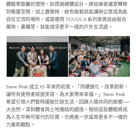
體驗零距離的理想。如透過硬體設計，將枯燥會議室轉移
到帳篷空間，加上露營椅、綠色植栽就能讓辦公室成為能
自在交流的場所，或是運用 TUGUCA 系列家俱自由組合
層架、書櫃等，就能增添更不一樣的戶外生活感。
Snow Peak 成立 65 年來的初衷，「持續進化、改革創新，
讓所有使用者綻放笑容，為大家帶來幸福。」Snow Peak
希望引領人們暫時擺脫忙碌生活，回歸人類共同的故鄉──
大自然，深刻體會與土地連結的感悟。相信這些體驗將成
為人生中無可取代的珍寶，也將進一步誕育更多不一樣的
力量和觀點。