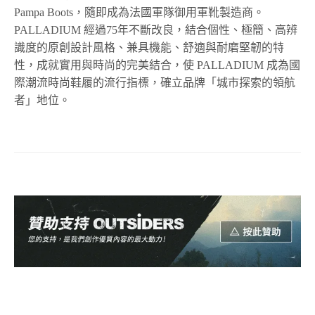
Pampa Boots
，隨即成為法國軍隊御用軍靴製造商。
PALLADIUM
經過
75
年不斷改良，結合個性、極簡、高辨
識度的原創設計風格、兼具機能、舒適與耐磨堅韌的特
性，成就實用與時尚的完美結合，使
PALLADIUM
成為國
際潮流時尚鞋履的流行指標，確立品牌「城市探索的領航
者」地位。