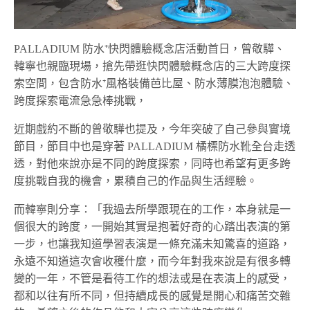
PALLADIUM
防水
⁺
快閃體驗概念店活動首日，曾敬驊、
韓寧也親臨現場，搶先帶逛快閃體驗概念店的三大跨度探
索空間，包含防水
⁺
風格裝備芭比屋、防水薄膜泡泡體驗、
跨度探索電流急急棒挑戰，
近期戲約不斷的曾敬驊也提及，今年突破了自己參與實境
節目，節目中也是穿著
PALLADIUM
橘標防水靴全台走透
透，對他來說亦是不同的跨度探索，同時也希望有更多跨
度挑戰自我的機會，累積自己的作品與生活經驗。
而韓寧則分享：「我過去所學跟現在的工作，本身就是一
個很大的跨度，一開始其實是抱著好奇的心踏出表演的第
一步，也讓我知道學習表演是一條充滿未知驚喜的道路，
永遠不知道這次會收穫什麼，而今年對我來說是有很多轉
變的一年，不管是看待工作的想法或是在表演上的感受，
都和以往有所不同，但持續成長的感覺是開心和痛苦交雜