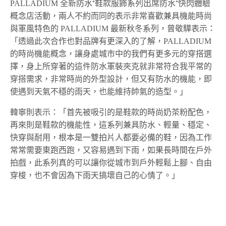
PALLADIUM
全新防水
⁺
鞋款服飾系列出席防水
⁺
快閃體驗
概念店活動，兩人不約而同的表示非常喜歡兼具機能時尚
與軍風特色的
PALLADIUM 最新
秋冬系列，曾敬驊表示：
「透過此次合作也對品牌有更深入的了解，
PALLADIUM
的時尚機能概念，讓身處城市中的我們有更多元的穿搭選
擇，身上所穿著的這件防水軍裝夾克就非常符合我平常的
穿搭需求，非常時尚的外型設計，但又有防水的機能，即
使遇到天氣不穩的雨天，也能維持帥氣的造型。」
韓寧則表示：「首先被吸引的是鞋款的時尚奶茶粉配色，
再來則是鞋款的機能性，這系列兼具防水、輕量、穩定、
快穿與耐用，根本是一雙拍片人都要必備的鞋，因為工作
常常需要東跑西跑，又容易遇到下雨，如果長時間在戶外
拍戲，此系列真的可以讓你從城市到戶外輕鬆上腳、自由
穿梭，也不會因為下雨天搞壞自己的心情了。」