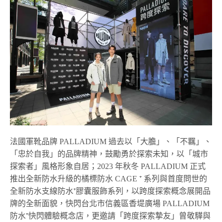
法國軍靴品牌
PALLADIUM
過去以「大膽」、「不羈」、
「忠於自我」的品牌精神，鼓勵勇於探索未知，以「城市
探索者」風格形象自居；
2023
年秋冬
PALLADIUM
正式
推出全新防水升級的橘標防水
CAGE ⁺
系列與首度問世的
全新防水支線防水
⁺
膠囊服飾系列，以跨度探索概念展開品
牌的全新面貌，快閃台北市信義區香堤廣場
PALLADIUM
防水
⁺
快閃體驗概念店，更邀請「跨度探索摯友」曾敬驊與