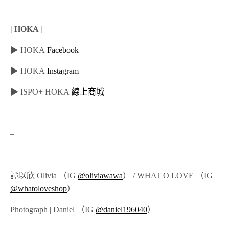
| HOKA |
▶ HOKA
Facebook
▶ HOKA
Instagram
▶ ISPO+ HOKA
線上商城
–
譚以欣 Olivia （IG
@oliviawawa
） / WHAT O LOVE （IG
@whatoloveshop
）
Photograph | Daniel （IG
@daniel196040
）