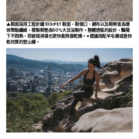
▲鞋面採用工程針織 100rPET 鞋面，鞋領口、網布以及鞋帶皆為環
保聚酯纖維，模製鞋墊為50%大豆油製作。整體透氣的設計，豔陽
下不悶熱、若被雨淋濕也更快能恢復乾燥。※建議搭配羊毛襪或是快
乾材質的登山襪。