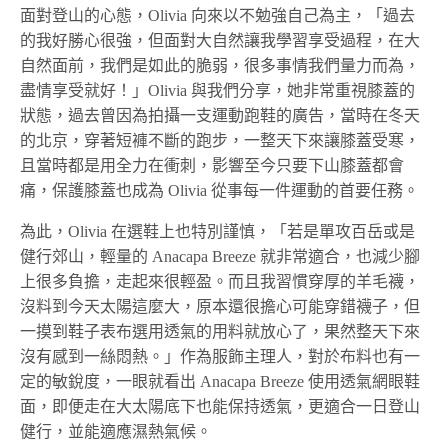
面對登山的心態，Olivia 向來以不勉強自己為主，「過去
的我好勝心很強，但面對大自然讓我學習享受過程，在大
自然面前，我們是如此的脆弱，很多事情我們量力而為，
盡情享受就好！」Olivia 與我們分享，她非常重視膝蓋的
狀態，過去曾因為拍攝一支運動跑鞋的廣告，當時在冬天
的北京，穿著短褲不斷的跑步，一整天下來讓膝蓋受寒，
且當時都是用全力在衝刺，影響至今只要下山膝蓋都會
痛，保護膝蓋也成為 Olivia 從事每一件運動的首要任務。
為此，Olivia 在選鞋上也特別謹慎，「若是單攻百岳或是
健行郊山，輕量的 Anacapa Breeze 就非常適合，也減少腳
上很多負擔，走起來很輕盈。而且我習慣穿厚的羊毛襪，
沒料到今天太陽這麼大，原本還很擔心可能穿錯襪子，但
一摸到鞋子表布選用透氣的用料就放心了，果然整天下來
沒有感到一絲悶熱。」作為服飾主理人，對於布料也有一
定的敏銳度，一眼就看出 Anacapa Breeze 使用透氣網眼鞋
面，即便走在大太陽底下也能保持透氣，更適合一日登山
健行，並能適應濕熱氣候。