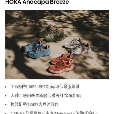
HOKA Anacapa Breeze
工程網布100% rPET鞋面/環保聚脂纖維
人體工學阿基里斯腱保護設計/金屬扣環
模製鞋墊為50%大豆油製作
CMEVA全掌壓縮式中底/Meta-Rocker滾動式設計