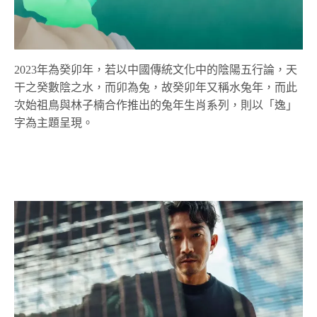
2023年為癸卯年，若以中國傳統文化中的陰陽五行論，天
干之癸數陰之水，而卯為兔，故癸卯年又稱水兔年，而此
次始祖鳥與林子楠合作推出的兔年生肖系列，則以「逸」
字為主題呈現。