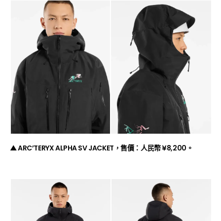
▲ ARC’TERYX
ALPHA SV JACKET，售價：人民幣 ¥8,200。