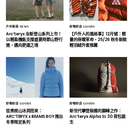
戶外新訊 NEWS
好物好店 GOODS
Arc’teryx 全新登山系列上市！
【戶外人的風格事】12月號：輕
以輕盈機能支撐盛夏時節山野行
量的保暖革命，25/26 秋冬新款
進，邁向更遠之境
輕羽絨外套推薦
好物好店 GOODS
好物好店 GOODS
從黑梳山冰洞而來：
新世代攀登裝備的巔峰之作：
ARC’TERYX x BEAMS BOY 推出
Arc’teryx Alpha SL 30 背包誕
冬季限定系列
生