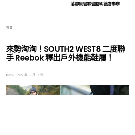
落腳原岩攀岩館明德店舉辦
首頁
來勢洶洶！SOUTH2 WEST8 二度聯
手 Reebok 釋出戶外機能鞋履！
HANS
2022 年 12 月 14 日