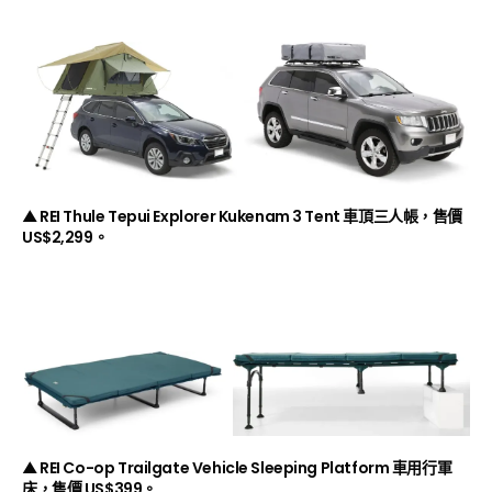
▲ REI Thule Tepui Explorer Kukenam 3 Tent 車頂三人帳，售價
US$2,299。
▲ REI Co-op Trailgate Vehicle Sleeping Platform 車用行軍
床，售價 US$399。