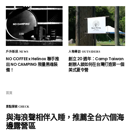
戶外新訊 NEWS
人物專訪 OUTSIDERS
NO COFFEE x Helinox 聯手推
創立 20 週年：Camp Taiwan
出 NO CAMPING 限量黑魂裝
創辦人談如何在台灣打造第一個
備！
美式夏令營
首頁
景點探索 CHECK
與海浪聲相伴入睡，推薦全台六個海
邊露營區