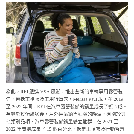
為此，REI 跟進 VSA 風潮，
推出全新的車輛專用露營裝
備，包括車後帳及車用行軍床，
Melissa Paul
說，在
2019
至
2022
年間，
REI
在汽車露營裝備的銷量成長了近
5
成。
有鑒於疫情趨緩後，戶外用品銷售狂潮的降溫，有別於其
他類別品項，汽車露營裝備銷量鶴立雞群，在
2021
至
2022
年間還成長了
15
個百分比，像是車頂帳及行動智慧