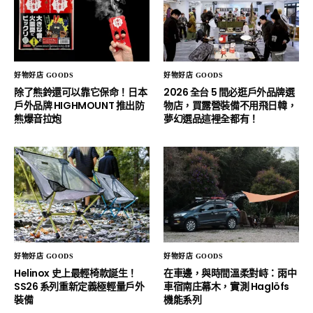
好物好店 GOODS
好物好店 GOODS
除了熊鈴還可以靠它保命！日本
2026 全台 5 間必逛戶外品牌選
戶外品牌 HIGHMOUNT 推出防
物店，買露營裝備不用飛日韓，
熊爆音拉炮
夢幻選品這裡全都有！
好物好店 GOODS
好物好店 GOODS
Helinox 史上最輕椅款誕生！
在車邊，與時間溫柔對峙：雨中
SS26 系列重新定義極輕量戶外
車宿南庄幕木，實測 Haglöfs
裝備
機能系列