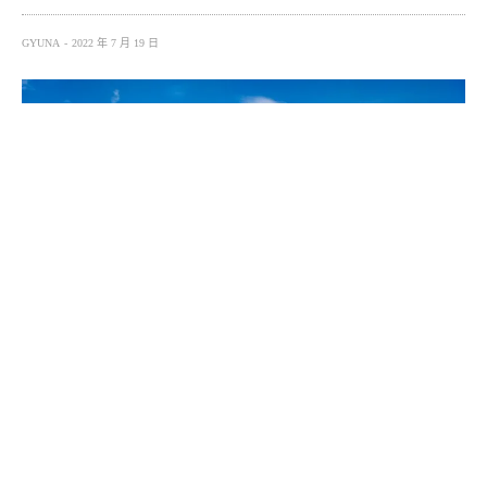
GYUNA
2022 年 7 月 19 日
在海邊露營，夜晚有海風與海浪相伴入睡，朝早一打開帳
蓬，就能見到一望無際的蔚藍海景，晚上觀星、早上看日