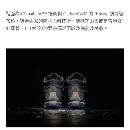
鞋面為 Climatherm™ 技術與 Carhartt WIP 的 Ripstop 防撕裂
布料，結合兩家的防水面料技術，能夠在雨天或是雪地安
心穿著，1+1大於2的雙乘滿足下顧及機能及美觀。