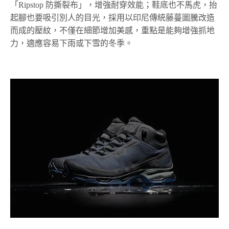
「Ripstop 防撕裂布」，增強耐穿效能；鞋底也不馬虎，抬
起腳也要吸引別人的目光，採用以印尼傳統藤蔓圖騰改造
而成的壓紋，不僅在細節增加美感，重點是能夠增強抓地
力，適應容易下雨或下雪的冬季。