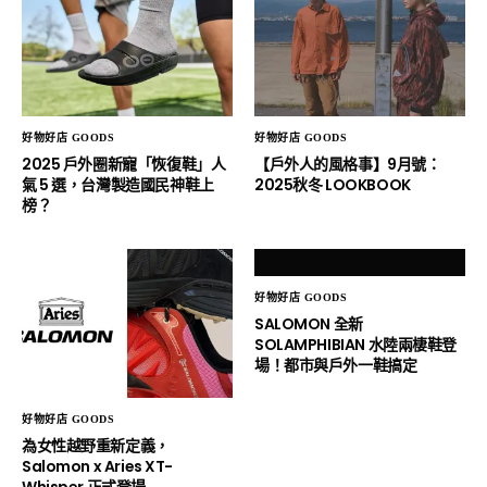
好物好店 GOODS
好物好店 GOODS
2025 戶外圈新寵「恢復鞋」人
【戶外人的風格事】9月號：
氣 5 選，台灣製造國民神鞋上
2025秋冬 LOOKBOOK
榜？
好物好店 GOODS
SALOMON 全新
SOLAMPHIBIAN 水陸兩棲鞋登
場！都市與戶外一鞋搞定
好物好店 GOODS
為女性越野重新定義，
Salomon x Aries XT-
Whisper 正式登場