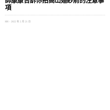
師康康告訴你拍高山婚紗前的注意事
項
HH
2022 年 2 月 21 日
相信熱愛戶外的人，如果有結婚的打算，應該都會希望可