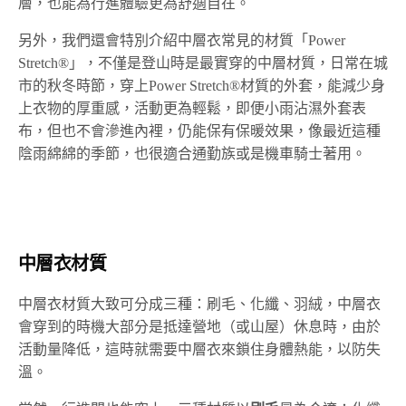
層，也能為行進體驗更為舒適自在。
另外，我們還會特別介紹中層衣常見的材質「Power
Stretch®」，不僅是登山時是最實穿的中層材質，日常在城
市的秋冬時節，穿上Power Stretch®材質的外套，能減少身
上衣物的厚重感，活動更為輕鬆，即便小雨沾濕外套表
布，但也不會滲進內裡，仍能保有保暖效果，像最近這種
陰雨綿綿的季節，也很適合通勤族或是機車騎士著用。
中層衣材質
中層衣材質大致可分成三種：刷毛、化纖、羽絨，中層衣
會穿到的時機大部分是抵達營地（或山屋）休息時，由於
活動量降低，這時就需要中層衣來鎖住身體熱能，以防失
溫。