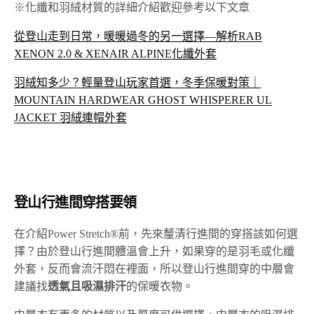
※化纖和羽絨材質的詳細介紹歡迎參考以下文章
從登山走到日常，暖暖過冬的另一選擇—解析RAB
XENON 2.0 & XENAIR ALPINE化纖外套
羽絨知多少？輕量登山玩家首選，冬季保暖對策｜
MOUNTAIN HARDWEAR GHOST WHISPERER UL
JACKET 羽絨連帽外套
登山行進間穿搭要領
在介紹Power Stretch®前，先來釐清行進間的穿搭該如何選
擇？由於登山行進間體溫會上升，如果穿的是羽毛或化纖
外套，反而會流汗悶在裡面，所以登山行進間穿的中層會
建議找
透氣且吸濕排汗
的保暖衣物。