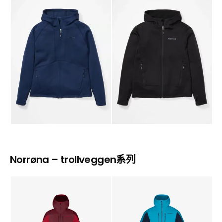
Norrøna – trollveggen系列