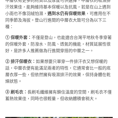
中層衣有更多的材質以及厚度可供選擇，中層衣的吸濕排
汗效果佳，能夠維持基本保暖以及抗風，若是在山上遇到
小雨也不像羽絨怕濕，
遇到水仍有保暖效果
，可應用在不
同季節及海拔。登山行進間的中層衣大致可分為以下三
種：
① 保暖外套：
不僅是登山，也能適合台灣平地秋冬季穿著
的保暖外套，防潑水、防風、透氣的機能，材質延展性很
好，是許多人推薦做為行進間穿搭的中層之一。
② 排汗保暖衣：
如果想要只單穿一件排汗衣又想保暖的
話，中層衣便有能滿足兩者的特性，它通常會比一般的底
層衣厚一些，但依然擁有吸濕排汗的效果，保持身體在乾
燥狀態。
③ 刷毛衣：
長刷毛纖維擁有鎖住溫度的空間，刷毛衣不僅
蓄熱效果佳，同時也很輕量，但收納體積會稍大。