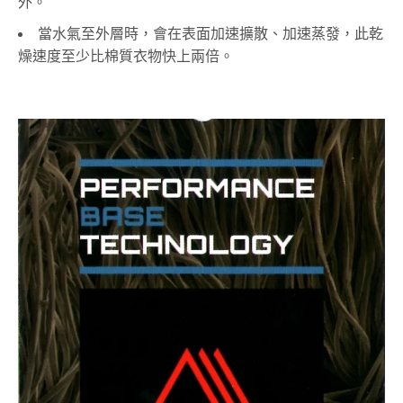
外。
當水氣至外層時，會在表面加速擴散、加速蒸發，此乾
燥速度至少比棉質衣物快上兩倍。