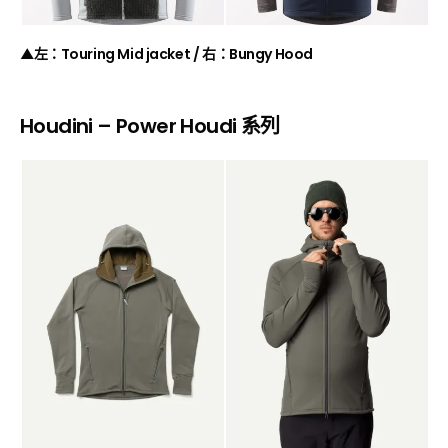
▲左：Touring Mid jacket / 右：Bungy Hood
Houdini – Power Houdi 系列