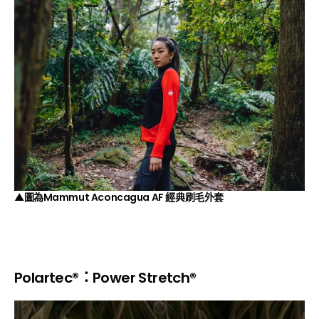
▲圖為Mammut Aconcagua AF 經典刷毛外套
Polartec®
：Power Stretch®