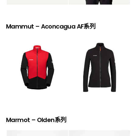
Mammut – Aconcagua AF系列
Marmot – Olden系列