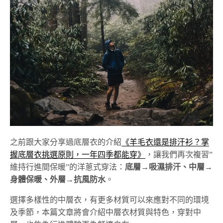
之前跟大家分享過底層衣的介紹
《羊毛衣還是排汗衫？掌
握底層衣挑選原則，一年四季都能穿》
，讓我們再次複習”
維持行進間保暖”的洋蔥式穿法：
底層→吸濕排汗、中層→
身體保暖、外層→抗風防水
。
選擇多樣性的中層衣，有更多材質可以來應對不同的環境
及季節，本篇文章將會介紹中層衣材質與特色，穿對中