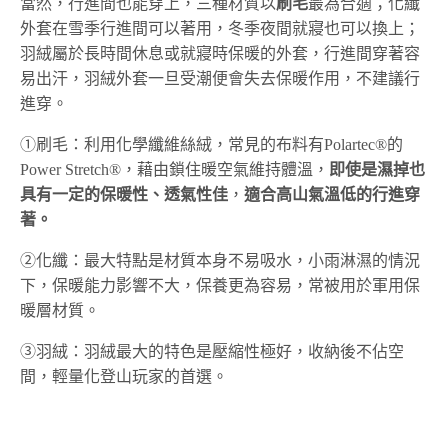
當然，行進間也能穿上，三種材質以
刷毛
最為合適；化纖
外套在雪季行進間可以著用，冬季夜間就寢也可以換上；
羽絨屬於長時間休息或就寢時保暖的外套，行進間穿著容
易出汗，羽絨外套一旦受潮便會失去保暖作用，不建議行
進穿。
①刷毛：利用化學纖維絲絨，常見的布料有Polartec®的
Power Stretch®，藉由鎖住暖空氣維持體溫，
即使是濕掉也
具有一定的保暖性、透氣性佳
，
適合高山氣溫低的行進穿
著。
②化纖：最大特點是材質本身不易吸水，小雨淋濕的情況
下，保暖能力影響不大，保養更為容易，常被用於軍用保
暖層材質。
③羽絨：羽絨最大的特色是壓縮性極好，收納後不佔空
間，輕量化登山玩家的首選。