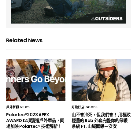
Related News
戶外新訊 NEWS
好物好店 GOODS
Polartec®2023 APEX
山不會冷死，但我們會！ 用極致
AWARD 12項獲選戶外單品，同
輕量的 Rab 外套完整你的保暖
場加映 Polartec® 技術解析！
系統 FT. 山域嚮導－安安