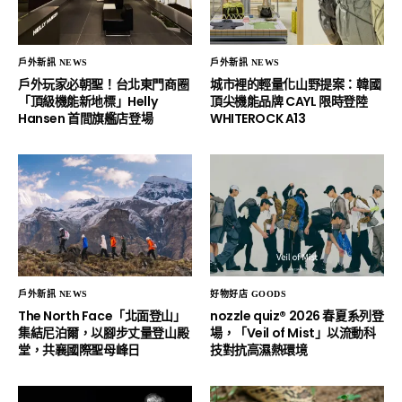
戶外新訊 NEWS
戶外新訊 NEWS
戶外玩家必朝聖！台北東門商圈
城市裡的輕量化山野提案：韓國
「頂級機能新地標」Helly
頂尖機能品牌 CAYL 限時登陸
Hansen 首間旗艦店登場
WHITEROCK A13
戶外新訊 NEWS
好物好店 GOODS
The North Face「北面登山」
nozzle quiz® 2026 春夏系列登
集結尼泊爾，以腳步丈量登山殿
場，「Veil of Mist」以流動科
堂，共襄國際聖母峰日
技對抗高濕熱環境