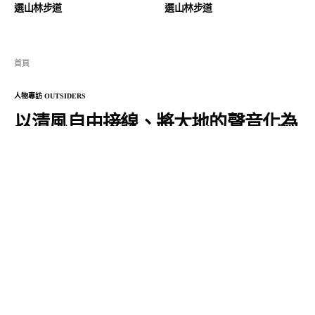
選山林步道
選山林步道
首頁
人物專訪 OUTSIDERS
以清風自由接線、將大地的聲音化為
殘響──專訪泊人ANKR
HH
2021 年 9 月 27 日