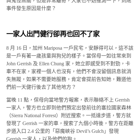
與鬼怪無關，但是非常離奇，大家也不妨推測一下，到底
事件發生原因是什麼？
一家人出門健行卻再也回不了家
8 月 16 日，加州 Mariposa 一戶民宅，安靜得可以，這不該
是一戶有著一歲孩童與狗兒的樣子。當保母一如往常來到
John Gerrish 及 Ellen Chung 家，她立即感受到不對勁，卡
車不在家，家裡一個人也沒有，他們不會沒留個訊息就消
失無蹤，如果不需要她服務，肯定會提前告知她，難道他
們前一天健行後去了其他地方？
當晚 11 點，保母向當地警方報案，表示聯絡不上 Gerrish
一家人，警方也立即到他們預定出發前往的塞拉國家森林
（Sierra National Forrest）附近搜索。一抵達步道，警方就
發現了 Gerrish 一家的車，搜索了九個小時後，警方在距離
步道入口 2.4 公里的「惡魔峽谷 Devil’s Gulch」發現
Gerrish 一家人，以及他們的狗。