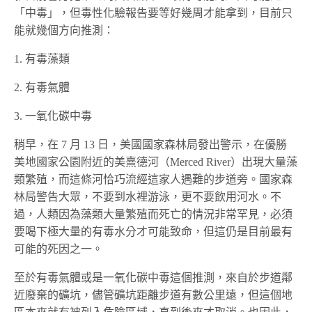
「中毒」，但毒性化驗報告要等好幾周才能拿到，目前只
能就幾個方向推測：
1. 有毒藻類
2. 有毒氣體
3. 一氧化碳中毒
稍早，在 7 月 13 日，美國國家森林局發出警示，在優勝
美地國家公園附近的美熹德河（Merced River）出現大量藻
類繁殖，而這條河恰巧流經這家人遇難的步道旁。國家森
林局警告大眾，不要到水裡游泳，更不要飲用河水。不
過，人類因為藻類大量繁殖而死亡的情況非常罕見，必須
要喝下極大量的有毒水分才可能致命，但這仍是目前最有
可能的死因之一。
至於有毒氣體或是一氧化碳中毒這個推測，來自於步道鄰
近廢棄的礦坑，儘管礦坑距離步道有數公里遠，但這個地