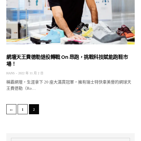
網壇天王費德勒退役轉戰 On 昂跑，挑戰科技賦能跑鞋市
場！
HANS
2022 年 11 月 2 日
稱霸網壇，生涯拿下 20 座大滿貫冠軍，擁有瑞士特快車美譽的網球天
王費德勒（Ro…
←
1
2