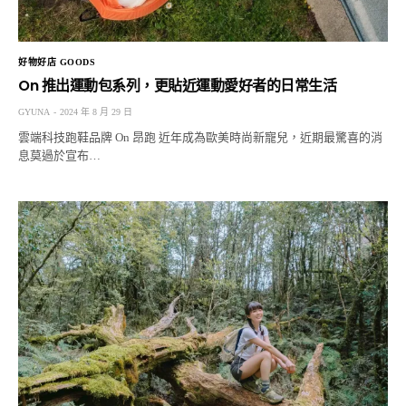
好物好店 GOODS
On 推出運動包系列，更貼近運動愛好者的日常生活
GYUNA
2024 年 8 月 29 日
雲端科技跑鞋品牌 On 昂跑 近年成為歐美時尚新寵兒，近期最驚喜的消
息莫過於宣布…